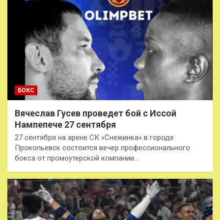
БОКС
Вячеслав Гусев проведет бой с Иссой
Нампепече 27 сентября
27 сентября на арене СК «Снежинка» в городе
Прокопьевск состоится вечер профессионального
бокса от промоутерской компании…