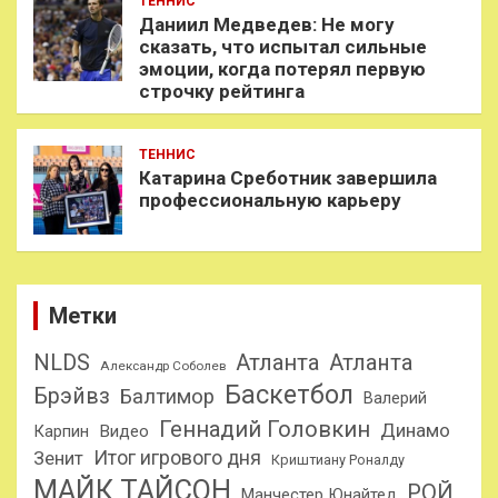
ТЕННИС
Даниил Медведев: Не могу
сказать, что испытал сильные
эмоции, когда потерял первую
строчку рейтинга
ТЕННИС
Катарина Среботник завершила
профессиональную карьеру
Метки
NLDS
Атланта
Атланта
Александр Соболев
Баскетбол
Брэйвз
Балтимор
Валерий
Геннадий Головкин
Динамо
Карпин
Видео
Итог игрового дня
Зенит
Криштиану Роналду
МАЙК ТАЙСОН
РОЙ
Манчестер Юнайтед