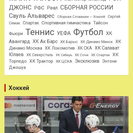
ДЖОНС
СБОРНАЯ РОССИИ
РФС
Реал
Сауль Альварес
Сергей
Сборная Словакии — Хоккей
Спортивная гимнастика
Тайсон
Спартак
Семак
Теннис
Футбол
УЕФА
ХК
Фьюри
Авангард
ХК Ак Барс
ХК
ХК Барыс
ХК Динамо Минск
ХК Салават
Динамо Москва
ХК Локомотив
ХК СКА
Юлаев
ХК
ХК Северсталь
ХК Сочи
ХК Спартак
ХК Сибирь
Эксклюзив
Торпедо
ХК Трактор
Энтони
ХК ЦСКА
Джошуа
Хоккей