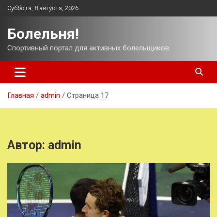
Перейти
Суббота, 8 августа, 2026
к
содержимому
Болельня!
Спортивный портал для активных болельщиков.
Главная
admin
Страница 17
Автор:
admin