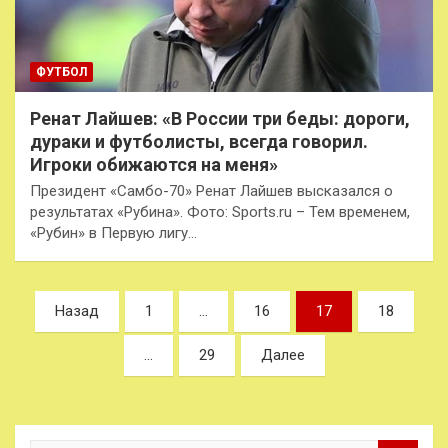
ФУТБОЛ
Ренат Лайшев: «В России три беды: дороги,
дураки и футболисты, всегда говорил.
Игроки обижаются на меня»
Президент «Самбо-70» Ренат Лайшев высказался о
результатах «Рубина». Фото: Sports.ru – Тем временем,
«Рубин» в Первую лигу…
Пагинация
Назад
1
…
16
17
18
записей
…
29
Далее