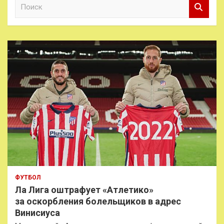
П
о
и
с
к
ФУТБОЛ
Ла Лига оштрафует «Атлетико»
за оскорбления болельщиков в адрес
Винисиуса