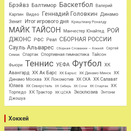
Баскетбол
Брэйвз
Балтимор
Валерий
Геннадий Головкин
Динамо
Карпин
Видео
Итог игрового дня
Зенит
Криштиану Роналду
МАЙК ТАЙСОН
РОЙ
Манчестер Юнайтед
ДЖОНС
СБОРНАЯ РОССИИ
РФС
Реал
Сауль Альварес
Сергей
Сборная Словакии — Хоккей
Спортивная гимнастика
Тайсон
Спартак
Семак
Теннис
Футбол
УЕФА
ХК
Фьюри
Авангард
ХК Ак Барс
ХК
ХК Барыс
ХК Динамо Минск
ХК Салават
Динамо Москва
ХК Локомотив
ХК СКА
Юлаев
ХК
ХК Северсталь
ХК Сочи
ХК Спартак
ХК Сибирь
Эксклюзив
Торпедо
ХК Трактор
Энтони
ХК ЦСКА
Джошуа
Хоккей