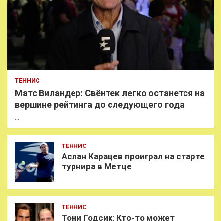
ТЕННИС
Матс Виландер: Свёнтек легко останется на
вершине рейтинга до следующего года
…
ТЕННИС
Аслан Карацев проиграл на старте
турнира в Метце
ТЕННИС
Тони Годсик: Кто-то может