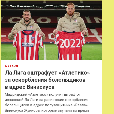
к
ФУТБОЛ
Ла Лига оштрафует «Атлетико»
за оскорбления болельщиков
в адрес Винисиуса
Мадридский «Атлетико» получит штраф от
испанской Ла Лиги за расистские оскорбления
болельщиков в адрес полузащитника «Реала»
Винисиуса Жуниора, которые звучали во время