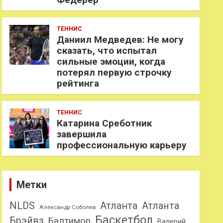
ТЕННИС
Даниил Медведев: Не могу
сказать, что испытал
сильные эмоции, когда
потерял первую строчку
рейтинга
ТЕННИС
Катарина Среботник
завершила
профессиональную карьеру
Метки
NLDS
Атланта
Атланта
Александр Соболев
Баскетбол
Брэйвз
Балтимор
Валерий