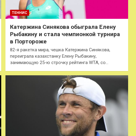
ТЕННИС
Катержина Синякова обыграла Елену
Рыбакину и стала чемпионкой турнира
в Портороже
82-я ракетка мира, чешка Катержина Синякова,
переиграла казахстанку Елену Рыбакину,
занимающую 25-ю строчку рейтинга WTA, со…