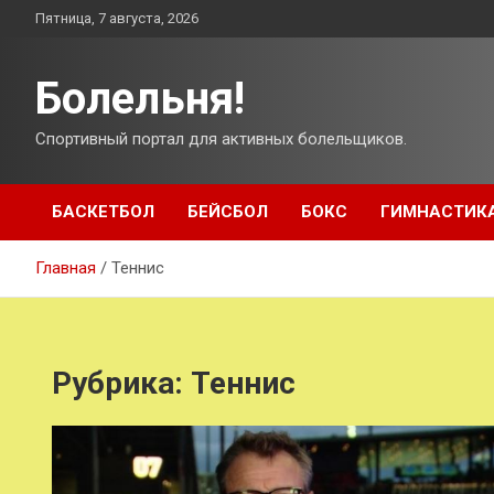
Перейти
Пятница, 7 августа, 2026
к
содержимому
Болельня!
Спортивный портал для активных болельщиков.
БАСКЕТБОЛ
БЕЙСБОЛ
БОКС
ГИМНАСТИК
Главная
Теннис
Рубрика:
Теннис