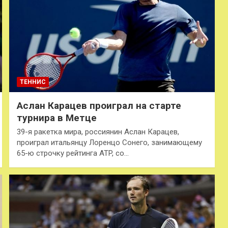
ТЕННИС
Аслан Карацев проиграл на старте
турнира в Метце
39-я ракетка мира, россиянин Аслан Карацев,
проиграл итальянцу Лоренцо Сонего, занимающему
65-ю строчку рейтинга ATP, со…