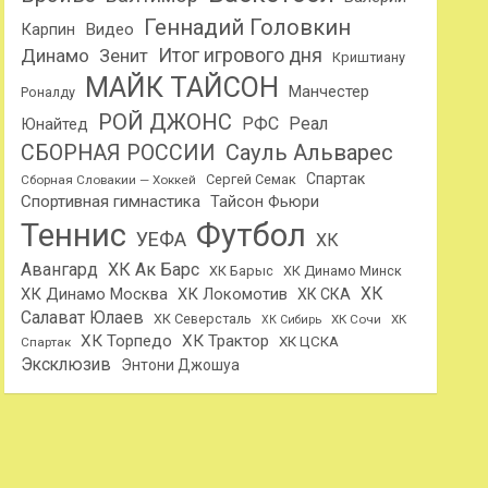
Геннадий Головкин
Карпин
Видео
Динамо
Итог игрового дня
Зенит
Криштиану
МАЙК ТАЙСОН
Манчестер
Роналду
РОЙ ДЖОНС
РФС
Реал
Юнайтед
Сауль Альварес
СБОРНАЯ РОССИИ
Спартак
Сергей Семак
Сборная Словакии — Хоккей
Спортивная гимнастика
Тайсон Фьюри
Теннис
Футбол
УЕФА
ХК
Авангард
ХК Ак Барс
ХК Барыс
ХК Динамо Минск
ХК
ХК Динамо Москва
ХК Локомотив
ХК СКА
Салават Юлаев
ХК Северсталь
ХК Сочи
ХК
ХК Сибирь
ХК Торпедо
ХК Трактор
ХК ЦСКА
Спартак
Эксклюзив
Энтони Джошуа