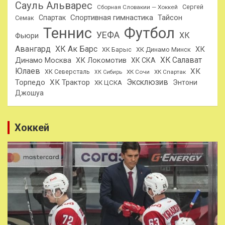
Сауль Альварес
Сергей
Сборная Словакии — Хоккей
Спортивная гимнастика
Тайсон
Спартак
Семак
Теннис
Футбол
УЕФА
ХК
Фьюри
Авангард
ХК Ак Барс
ХК
ХК Барыс
ХК Динамо Минск
ХК Салават
Динамо Москва
ХК Локомотив
ХК СКА
Юлаев
ХК
ХК Северсталь
ХК Сочи
ХК Спартак
ХК Сибирь
Эксклюзив
Торпедо
ХК Трактор
Энтони
ХК ЦСКА
Джошуа
Хоккей