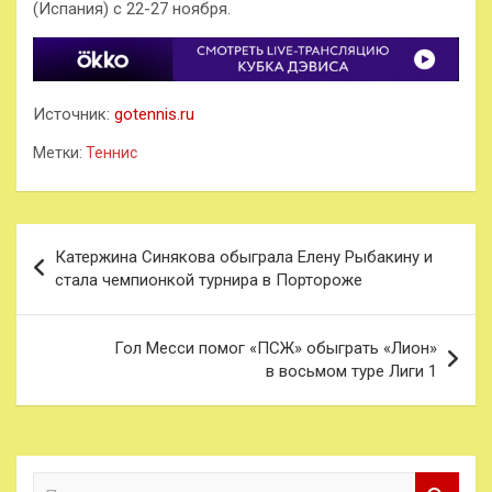
(Испания) с 22-27 ноября.
Источник:
gotennis.ru
Метки:
Теннис
Навигация
Катержина Синякова обыграла Елену Рыбакину и
по
стала чемпионкой турнира в Портороже
записям
Гол Месси помог «ПСЖ» обыграть «Лион»
в восьмом туре Лиги 1
П