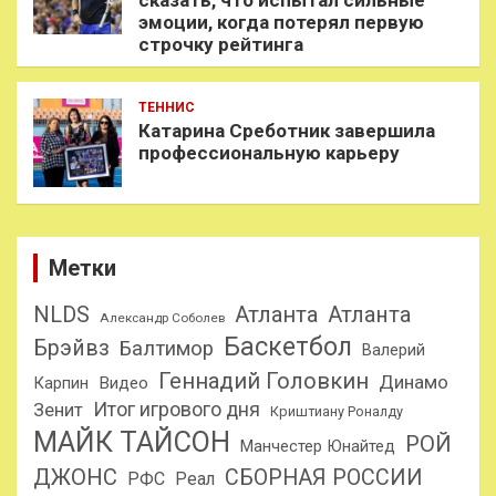
эмоции, когда потерял первую
строчку рейтинга
ТЕННИС
Катарина Среботник завершила
профессиональную карьеру
Метки
NLDS
Атланта
Атланта
Александр Соболев
Баскетбол
Брэйвз
Балтимор
Валерий
Геннадий Головкин
Динамо
Карпин
Видео
Итог игрового дня
Зенит
Криштиану Роналду
МАЙК ТАЙСОН
РОЙ
Манчестер Юнайтед
ДЖОНС
СБОРНАЯ РОССИИ
РФС
Реал