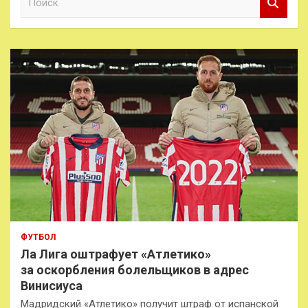
о
и
с
к
ФУТБОЛ
Ла Лига оштрафует «Атлетико»
за оскорбления болельщиков в адрес
Винисиуса
Мадридский «Атлетико» получит штраф от испанской