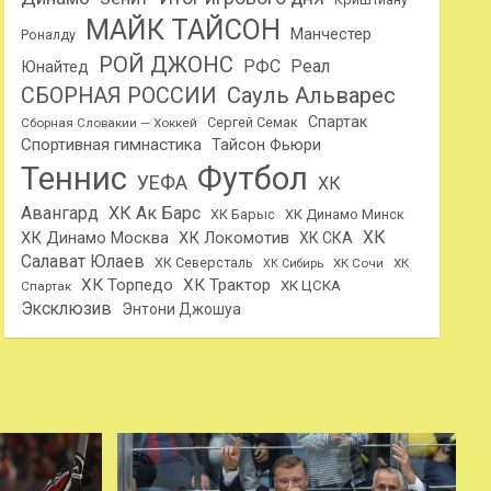
МАЙК ТАЙСОН
Манчестер
Роналду
РОЙ ДЖОНС
РФС
Реал
Юнайтед
Сауль Альварес
СБОРНАЯ РОССИИ
Спартак
Сергей Семак
Сборная Словакии — Хоккей
Спортивная гимнастика
Тайсон Фьюри
Теннис
Футбол
УЕФА
ХК
Авангард
ХК Ак Барс
ХК Барыс
ХК Динамо Минск
ХК
ХК Динамо Москва
ХК Локомотив
ХК СКА
Салават Юлаев
ХК Северсталь
ХК Сочи
ХК
ХК Сибирь
ХК Торпедо
ХК Трактор
ХК ЦСКА
Спартак
Эксклюзив
Энтони Джошуа