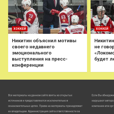
ХОККЕЙ
ХОККЕЙ
Никитин объяснил мотивы
Никитин
своего недавнего
не говор
эмоционального
«Локомо
выступления на пресс-
будет л
конференции
Все материалы на данном сайте взяты из открытых
Если Вы обнаружи
источников и предоставляются исключительно в
нарушают авторс
ознакомительных целях. Права на материалы принадлежат
компании или орг
их владельцам. Администрация сайта ответственности за