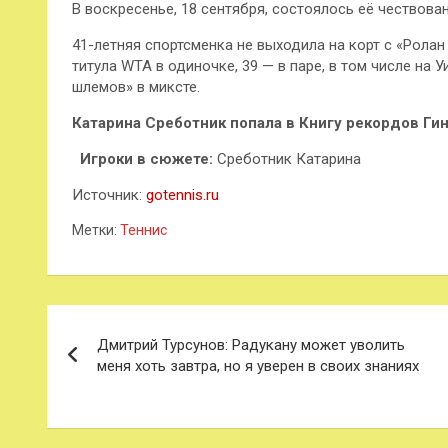
В воскресенье, 18 сентября, состоялось её чествова
41-летняя спортсменка не выходила на корт с «Ролан
титула WTA в
одиночке, 39 — в паре, в том числе на
шлемов» в миксте.
Катарина Среботник попала в Книгу рекордов Ги
Игроки в сюжете:
Среботник Катарина
Источник:
gotennis.ru
Метки:
Теннис
Навигация
Дмитрий Турсунов: Радукану может уволить
по
меня хоть завтра, но я уверен в своих знаниях
записям