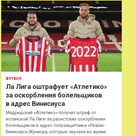
к
ФУТБОЛ
Ла Лига оштрафует «Атлетико»
за оскорбления болельщиков
в адрес Винисиуса
Мадридский «Атлетико» получит штраф от
испанской Ла Лиги за расистские оскорбления
болельщиков в адрес полузащитника «Реала»
Винисиуса Жуниора, которые звучали во время