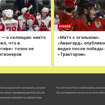
ХОККЕЙ
 — о селекции: никто
«Матч с огоньком».
ил, что в
«Авангард» опублико
тиве» точно не
видео после победы
егионеров
«Трактором»
ли на нашем сайте материалы, которые
На сайте могут быть опубликованы матери
кие права, принадлежащие Вам, Вашей
При цитировании ссылка на источник обяз
анизации, пожалуйста, сообщите нам.