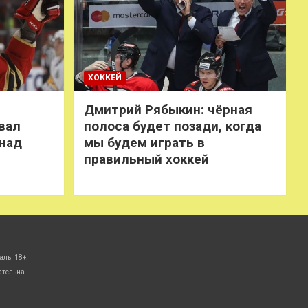
ХОККЕЙ
Дмитрий Рябыкин: чёрная
вал
полоса будет позади, когда
 над
мы будем играть в
правильный хоккей
алы 18+!
ательна.