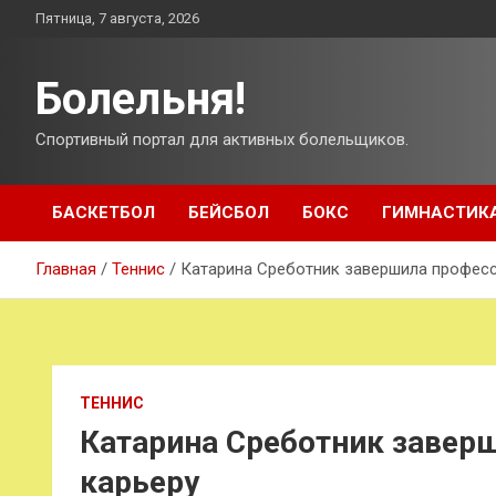
Перейти
Пятница, 7 августа, 2026
к
содержимому
Болельня!
Спортивный портал для активных болельщиков.
БАСКЕТБОЛ
БЕЙСБОЛ
БОКС
ГИМНАСТИК
Главная
Теннис
Катарина Среботник завершила профес
ТЕННИС
Катарина Среботник завер
карьеру