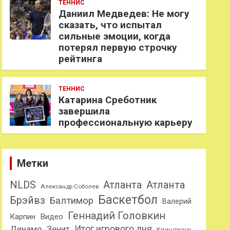
ТЕННИС
Даниил Медведев: Не могу
сказать, что испытал
сильные эмоции, когда
потерял первую строчку
рейтинга
ТЕННИС
Катарина Среботник
завершила
профессиональную карьеру
Метки
NLDS
Атланта
Атланта
Александр Соболев
Баскетбол
Брэйвз
Балтимор
Валерий
Геннадий Головкин
Карпин
Видео
Динамо
Итог игрового дня
Зенит
Криштиану