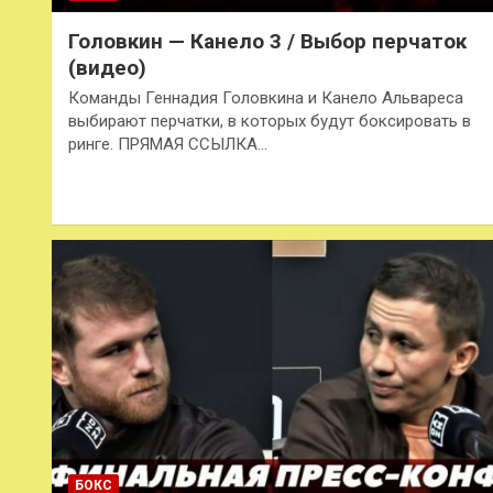
Головкин — Канело 3 / Выбор перчаток
(видео)
Команды Геннадия Головкина и Канело Альвареса
выбирают перчатки, в которых будут боксировать в
ринге. ПРЯМАЯ ССЫЛКА…
БОКС