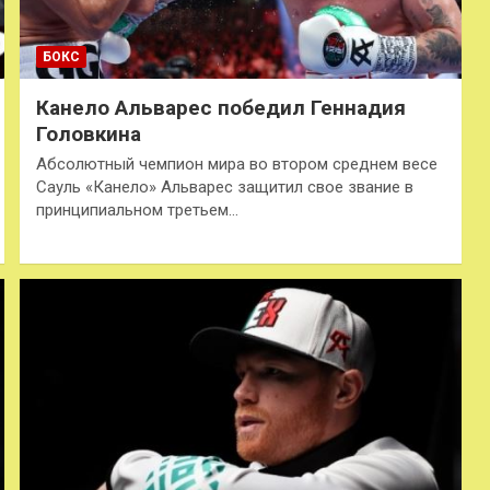
БОКС
Канело Альварес победил Геннадия
Головкина
Абсолютный чемпион мира во втором среднем весе
Сауль «Канело» Альварес защитил свое звание в
принципиальном третьем…