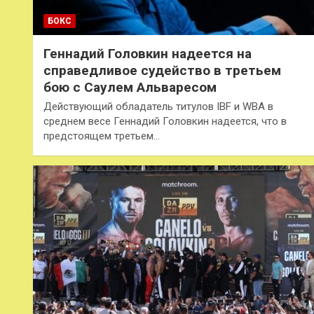
БОКС
Геннадий Головкин надеется на
справедливое судейство в третьем
бою с Саулем Альваресом
Действующий обладатель титулов IBF и WBA в
среднем весе Геннадий Головкин надеется, что в
предстоящем третьем…