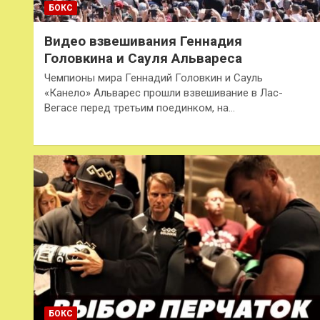
БОКС
Видео взвешивания Геннадия
Головкина и Сауля Альвареса
Чемпионы мира Геннадий Головкин и Сауль
«Канело» Альварес прошли взвешивание в Лас-
Вегасе перед третьим поединком, на…
БОКС