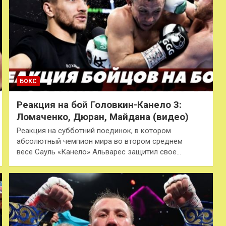
БОКС
Реакция на бой Головкин-Канело 3:
Ломаченко, Дюран, Майдана (видео)
Реакция на субботний поединок, в котором
абсолютный чемпион мира во втором среднем
весе Сауль «Канело» Альварес защитил свое…