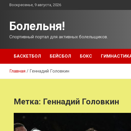
Перейти
Воскресенье, 9 августа, 2026
к
содержимому
Болельня!
Спортивный портал для активных болельщиков.
БАСКЕТБОЛ
БЕЙСБОЛ
БОКС
ГИМНАСТИК
Главная
Геннадий Головкин
Метка:
Геннадий Головкин