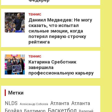
ТЕННИС
Даниил Медведев: Не могу
сказать, что испытал
сильные эмоции, когда
потерял первую строчку
рейтинга
ТЕННИС
Катарина Среботник
завершила
профессиональную карьеру
Метки
NLDS
Атланта
Атланта
Александр Соболев
Баскетбол
Брэйвз
Балтимор
Валерий