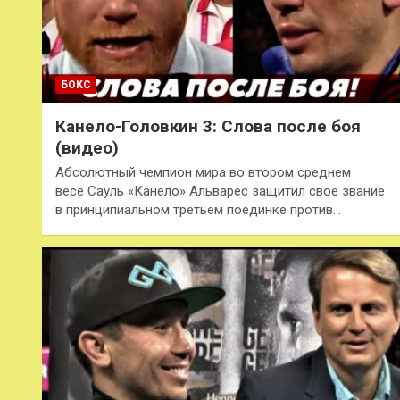
БОКС
Канело-Головкин 3: Слова после боя
(видео)
Абсолютный чемпион мира во втором среднем
весе Сауль «Канело» Альварес защитил свое звание
в принципиальном третьем поединке против…