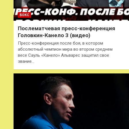
БОКС
Послематчевая пресс-конференция
Головкин-Канело 3 (видео)
Пресс-конференция после боя, в котором
абсолютный чемпион мира во втором среднем
весе Сауль «Канело» Альварес защитил свое
звание…