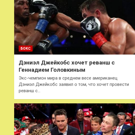
БОКС
Дэниэл Джейкобс хочет реванш с
Геннадием Головкиным
Экс-чемпион мира в среднем весе американец
Дэниэл Джейкобс заявил о том, что хочет провести
реванш с…