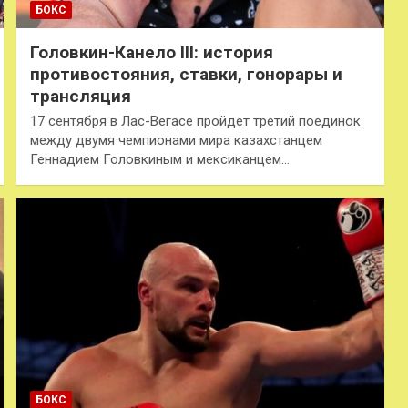
БОКС
Головкин-Канело III: история
противостояния, ставки, гонорары и
трансляция
17 сентября в Лас-Вегасе пройдет третий поединок
между двумя чемпионами мира казахстанцем
Геннадием Головкиным и мексиканцем…
БОКС