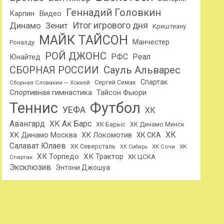
Геннадий Головкин
Карпин
Видео
Динамо
Итог игрового дня
Зенит
Криштиану
МАЙК ТАЙСОН
Манчестер
Роналду
РОЙ ДЖОНС
РФС
Реал
Юнайтед
Сауль Альварес
СБОРНАЯ РОССИИ
Спартак
Сергей Семак
Сборная Словакии — Хоккей
Спортивная гимнастика
Тайсон Фьюри
Теннис
Футбол
УЕФА
ХК
Авангард
ХК Ак Барс
ХК Барыс
ХК Динамо Минск
ХК
ХК Динамо Москва
ХК Локомотив
ХК СКА
Салават Юлаев
ХК Северсталь
ХК Сочи
ХК
ХК Сибирь
ХК Торпедо
ХК Трактор
ХК ЦСКА
Спартак
Эксклюзив
Энтони Джошуа