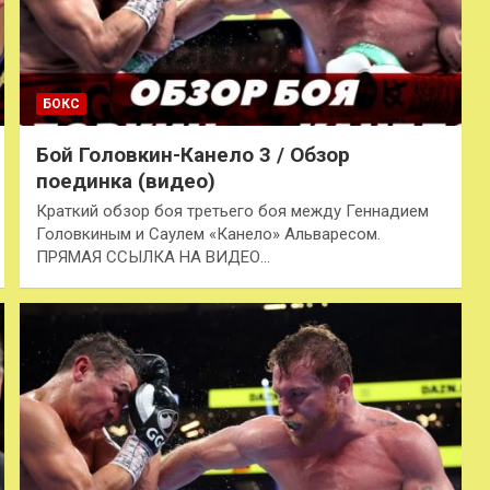
БОКС
Бой Головкин-Канело 3 / Обзор
поединка (видео)
Краткий обзор боя третьего боя между Геннадием
Головкиным и Саулем «Канело» Альваресом.
ПРЯМАЯ ССЫЛКА НА ВИДЕО…