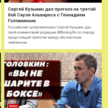
Сергей Кузьмин дал прогноз на третий
бой Сауля Альвареса с Геннадием
Головкиным
Российский супертяжеловес Сергей Кузьмин дал
свой комментарий редакции AllBoxing.Ru по поводу
предстоящей трилогии между абсолютным
чемпионом…
БОКС