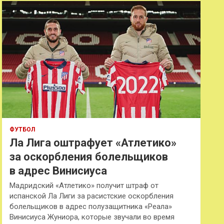
к
ФУТБОЛ
Ла Лига оштрафует «Атлетико»
за оскорбления болельщиков
в адрес Винисиуса
Мадридский «Атлетико» получит штраф от
испанской Ла Лиги за расистские оскорбления
болельщиков в адрес полузащитника «Реала»
Винисиуса Жуниора, которые звучали во время