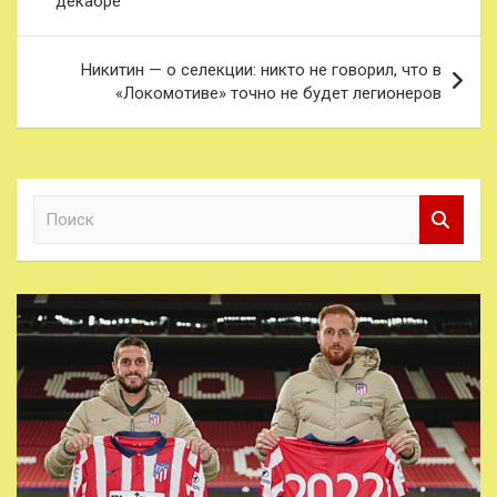
декабре
записям
Никитин — о селекции: никто не говорил, что в
«Локомотиве» точно не будет легионеров
П
о
и
с
к