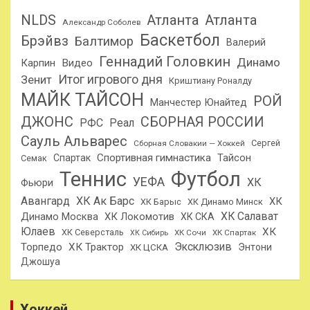
NLDS
Атланта
Атланта
Александр Соболев
Баскетбол
Брэйвз
Балтимор
Валерий
Геннадий Головкин
Динамо
Карпин
Видео
Итог игрового дня
Зенит
Криштиану Роналду
МАЙК ТАЙСОН
РОЙ
Манчестер Юнайтед
ДЖОНС
СБОРНАЯ РОССИИ
РФС
Реал
Сауль Альварес
Сергей
Сборная Словакии — Хоккей
Спортивная гимнастика
Тайсон
Спартак
Семак
Теннис
Футбол
УЕФА
ХК
Фьюри
Авангард
ХК Ак Барс
ХК
ХК Барыс
ХК Динамо Минск
ХК Салават
Динамо Москва
ХК Локомотив
ХК СКА
Юлаев
ХК
ХК Северсталь
ХК Сочи
ХК Спартак
ХК Сибирь
Эксклюзив
Торпедо
ХК Трактор
Энтони
ХК ЦСКА
Джошуа
Хоккей