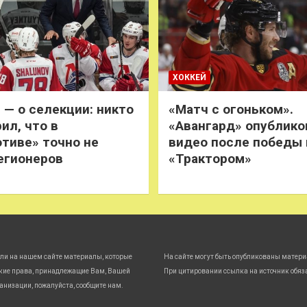
ХОККЕЙ
 — о селекции: никто
«Матч с огоньком».
ил, что в
«Авангард» опублико
тиве» точно не
видео после победы
егионеров
«Трактором»
ли на нашем сайте материалы, которые
На сайте могут быть опубликованы матери
кие права, принадлежащие Вам, Вашей
При цитировании ссылка на источник обяз
анизации, пожалуйста, сообщите нам.