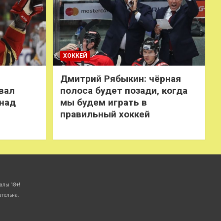
ХОККЕЙ
Дмитрий Рябыкин: чёрная
вал
полоса будет позади, когда
 над
мы будем играть в
правильный хоккей
алы 18+!
ательна.