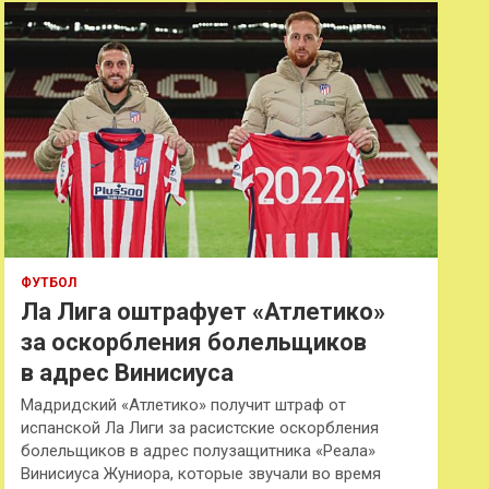
к
ФУТБОЛ
Ла Лига оштрафует «Атлетико»
за оскорбления болельщиков
в адрес Винисиуса
Мадридский «Атлетико» получит штраф от
испанской Ла Лиги за расистские оскорбления
болельщиков в адрес полузащитника «Реала»
Винисиуса Жуниора, которые звучали во время