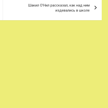
Шакил О’Нил рассказал, как над ним
издевались в школе