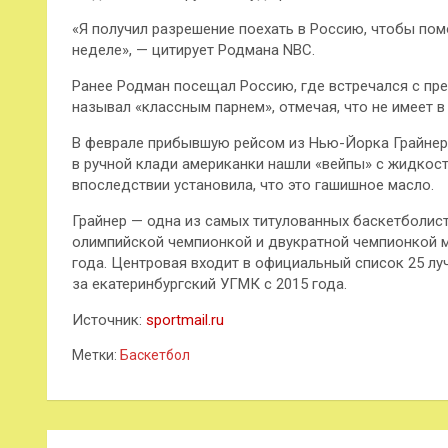
«Я получил разрешение поехать в Россию, чтобы пом
неделе», — цитирует Родмана NBC.
Ранее Родман посещал Россию, где встречался с п
называл «классным парнем», отмечая, что не имеет в
В феврале прибывшую рейсом из Нью-Йорка Грайнер
в ручной клади американки нашли «вейпы» с жидкос
впоследствии установила, что это гашишное масло.
Грайнер — одна из самых титулованных баскетболист
олимпийской чемпионкой и двукратной чемпионкой м
года. Центровая входит в официальный список 25 лу
за екатеринбургский УГМК с 2015 года.
Источник:
sportmail.ru
Метки:
Баскетбол