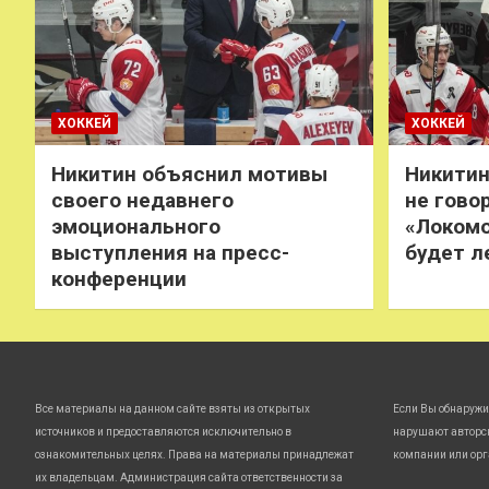
ХОККЕЙ
ХОККЕЙ
Никитин объяснил мотивы
Никитин
своего недавнего
не говор
эмоционального
«Локомо
выступления на пресс-
будет л
конференции
Все материалы на данном сайте взяты из открытых
Если Вы обнаружи
источников и предоставляются исключительно в
нарушают авторс
ознакомительных целях. Права на материалы принадлежат
компании или орг
их владельцам. Администрация сайта ответственности за