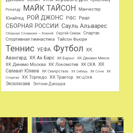
МАЙК ТАЙСОН
Манчестер
Роналду
РОЙ ДЖОНС
РФС
Реал
Юнайтед
Сауль Альварес
СБОРНАЯ РОССИИ
Спартак
Сергей Семак
Сборная Словакии — Хоккей
Спортивная гимнастика
Тайсон Фьюри
Теннис
Футбол
УЕФА
ХК
Авангард
ХК Ак Барс
ХК Барыс
ХК Динамо Минск
ХК
ХК Динамо Москва
ХК Локомотив
ХК СКА
Салават Юлаев
ХК Северсталь
ХК Сочи
ХК
ХК Сибирь
ХК Торпедо
ХК Трактор
ХК ЦСКА
Спартак
Эксклюзив
Энтони Джошуа