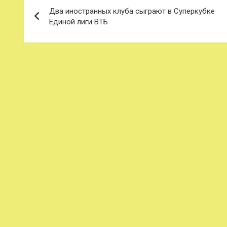
Навигация
Два иностранных клуба сыграют в Суперкубке
по
Единой лиги ВТБ
записям