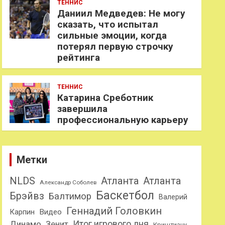
ТЕННИС
Даниил Медведев: Не могу
сказать, что испытал
сильные эмоции, когда
потерял первую строчку
рейтинга
ТЕННИС
Катарина Среботник
завершила
профессиональную карьеру
Метки
NLDS
Атланта
Атланта
Александр Соболев
Баскетбол
Брэйвз
Балтимор
Валерий
Геннадий Головкин
Карпин
Видео
Динамо
Итог игрового дня
Зенит
Криштиану