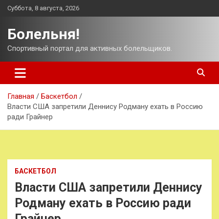
Перейти
Суббота, 8 августа, 2026
к
содержимому
Болельня!
Спортивный портал для активных болельщиков.
Главная
Баскетбол
Власти США запретили Деннису Родману ехать в Россию
ради Грайнер
БАСКЕТБОЛ
Власти США запретили Деннису
Родману ехать в Россию ради
Грайнер