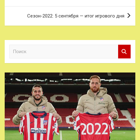
записям
Сезон-2022: 5 сентября — итог игрового дня
П
о
и
с
к