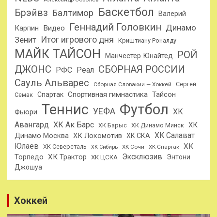
Баскетбол
Брэйвз
Балтимор
Валерий
Геннадий Головкин
Динамо
Карпин
Видео
Итог игрового дня
Зенит
Криштиану Роналду
МАЙК ТАЙСОН
РОЙ
Манчестер Юнайтед
ДЖОНС
СБОРНАЯ РОССИИ
РФС
Реал
Сауль Альварес
Сергей
Сборная Словакии — Хоккей
Спортивная гимнастика
Тайсон
Спартак
Семак
Теннис
Футбол
УЕФА
ХК
Фьюри
Авангард
ХК Ак Барс
ХК
ХК Барыс
ХК Динамо Минск
ХК Салават
Динамо Москва
ХК Локомотив
ХК СКА
Юлаев
ХК
ХК Северсталь
ХК Сочи
ХК Спартак
ХК Сибирь
Эксклюзив
Торпедо
ХК Трактор
Энтони
ХК ЦСКА
Джошуа
Хоккей