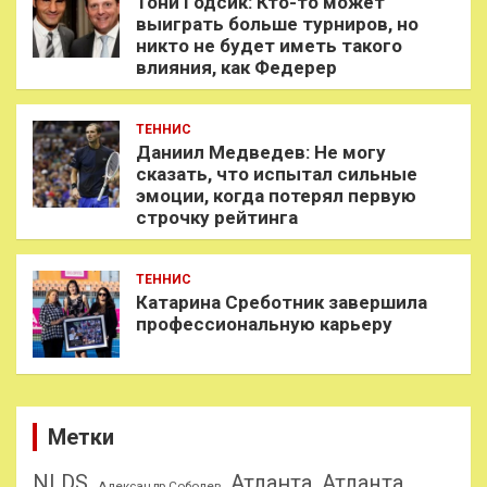
Тони Годсик: Кто-то может
выиграть больше турниров, но
никто не будет иметь такого
влияния, как Федерер
ТЕННИС
Даниил Медведев: Не могу
сказать, что испытал сильные
эмоции, когда потерял первую
строчку рейтинга
ТЕННИС
Катарина Среботник завершила
профессиональную карьеру
Метки
NLDS
Атланта
Атланта
Александр Соболев