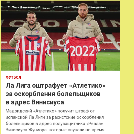
к
ФУТБОЛ
Ла Лига оштрафует «Атлетико»
за оскорбления болельщиков
в адрес Винисиуса
Мадридский «Атлетико» получит штраф от
испанской Ла Лиги за расистские оскорбления
болельщиков в адрес полузащитника «Реала»
Винисиуса Жуниора, которые звучали во время