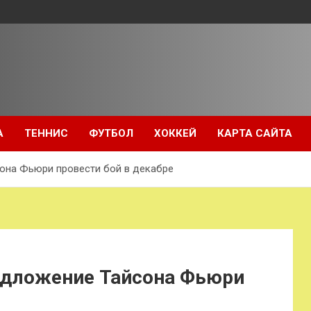
А
ТЕННИС
ФУТБОЛ
ХОККЕЙ
КАРТА САЙТА
она Фьюри провести бой в декабре
едложение Тайсона Фьюри