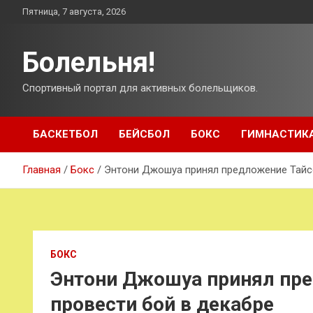
Перейти
Пятница, 7 августа, 2026
к
содержимому
Болельня!
Спортивный портал для активных болельщиков.
БАСКЕТБОЛ
БЕЙСБОЛ
БОКС
ГИМНАСТИК
Главная
Бокс
Энтони Джошуа принял предложение Тайс
БОКС
Энтони Джошуа принял пр
провести бой в декабре