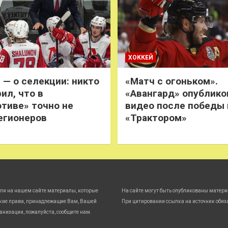
ХОККЕЙ
 — о селекции: никто
«Матч с огоньком».
ил, что в
«Авангард» опублико
тиве» точно не
видео после победы
егионеров
«Трактором»
ли на нашем сайте материалы, которые
На сайте могут быть опубликованы матери
кие права, принадлежащие Вам, Вашей
При цитировании ссылка на источник обяз
анизации, пожалуйста, сообщите нам.