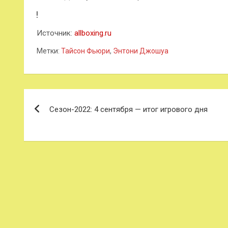
Источник:
allboxing.ru
Метки:
Тайсон Фьюри
,
Энтони Джошуа
Навигация
Сезон-2022: 4 сентября — итог игрового дня
по
записям