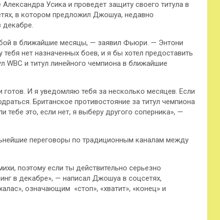
 Александра Усика и проведет защиту своего титула в
сетях, в котором предложил Джошуа, недавно
в декабре.
 бой в ближайшие месяцы, — заявил Фьюри. — Энтони
у тебя нет назначенных боев, и я бы хотел предоставить
ул WBC и титул линейного чемпиона в ближайшие
и готов. И я уведомляю тебя за несколько месяцев. Если
одраться. Британское противостояние за титул чемпиона
и тебе это, если нет, я выберу другого соперника», —
льнейшие переговоры по традиционным каналам между
михи, поэтому если ты действительно серьезно
ринг в декабре», — написал Джошуа в соцсетях,
алас», означающим «стоп», «хватит», «конец» и