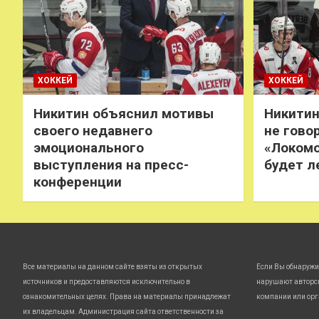
ХОККЕЙ
ХОККЕЙ
Никитин объяснил мотивы
Никитин
своего недавнего
не говор
эмоционального
«Локомо
выступления на пресс-
будет л
конференции
Все материалы на данном сайте взяты из открытых
Если Вы обнаружи
источников и предоставляются исключительно в
нарушают авторс
ознакомительных целях. Права на материалы принадлежат
компании или орг
их владельцам. Администрация сайта ответственности за