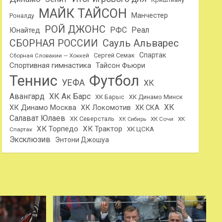
МАЙК ТАЙСОН
Манчестер
Роналду
РОЙ ДЖОНС
РФС
Реал
Юнайтед
Сауль Альварес
СБОРНАЯ РОССИИ
Спартак
Сергей Семак
Сборная Словакии — Хоккей
Спортивная гимнастика
Тайсон Фьюри
Теннис
Футбол
УЕФА
ХК
Авангард
ХК Ак Барс
ХК Барыс
ХК Динамо Минск
ХК
ХК Динамо Москва
ХК Локомотив
ХК СКА
Салават Юлаев
ХК Северсталь
ХК Сочи
ХК
ХК Сибирь
ХК Торпедо
ХК Трактор
ХК ЦСКА
Спартак
Эксклюзив
Энтони Джошуа