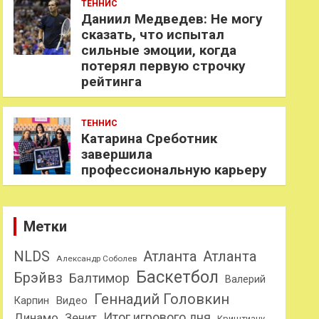
ТЕННИС
Даниил Медведев: Не могу
сказать, что испытал
сильные эмоции, когда
потерял первую строчку
рейтинга
ТЕННИС
Катарина Среботник
завершила
профессиональную карьеру
Метки
NLDS
Атланта
Атланта
Александр Соболев
Баскетбол
Брэйвз
Балтимор
Валерий
Геннадий Головкин
Карпин
Видео
Динамо
Итог игрового дня
Зенит
Криштиану