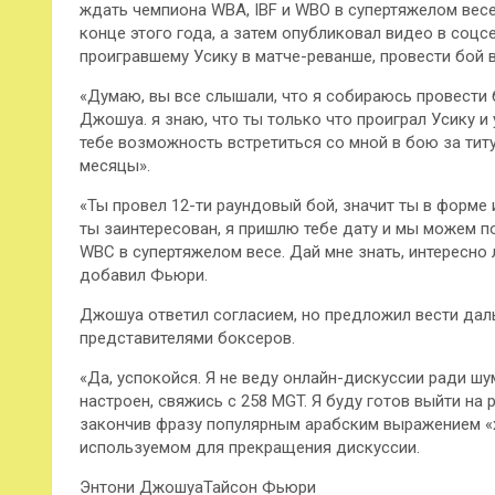
ждать чемпиона WBA, IBF и WBO в супертяжелом весе
конце этого года, а затем опубликовал видео в соц
проигравшему Усику в матче-реванше, провести бой 
«Думаю, вы все слышали, что я собираюсь провести
Джошуа. я знаю, что ты только что проиграл Усику и 
тебе возможность встретиться со мной в бою за тит
месяцы».
«Ты провел 12-ти раундовый бой, значит ты в форме 
ты заинтересован, я пришлю тебе дату и мы можем п
WBC в супертяжелом весе. Дай мне знать, интересно л
добавил Фьюри.
Джошуа ответил согласием, но предложил вести да
представителями боксеров.
«Да, успокойся. Я не веду онлайн-дискуссии ради шу
настроен, свяжись с 258 MGT. Я буду готов выйти на 
закончив фразу популярным арабским выражением «х
используемом для прекращения дискуссии.
Энтони ДжошуаТайсон Фьюри