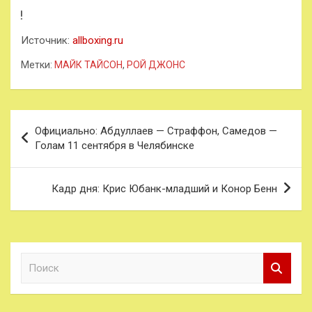
Источник:
allboxing.ru
Метки:
МАЙК ТАЙСОН
,
РОЙ ДЖОНС
Навигация
Официально: Абдуллаев — Страффон, Самедов —
по
Голам 11 сентября в Челябинске
записям
Кадр дня: Крис Юбанк-младший и Конор Бенн
П
о
и
с