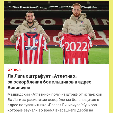
к
ФУТБОЛ
Ла Лига оштрафует «Атлетико»
за оскорбления болельщиков в адрес
Винисиуса
Мадридский «Атлетико» получит штраф от испанской
Ла Лиги за расистские оскорбления болельщиков в
адрес полузащитника «Реала» Винисиуса Жуниора,
которые звучали во время вчерашнего дерби на