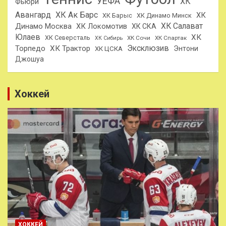
УЕФА
ХК
Фьюри
Авангард
ХК Ак Барс
ХК
ХК Барыс
ХК Динамо Минск
ХК Салават
Динамо Москва
ХК Локомотив
ХК СКА
Юлаев
ХК
ХК Северсталь
ХК Сочи
ХК Спартак
ХК Сибирь
Эксклюзив
Торпедо
ХК Трактор
Энтони
ХК ЦСКА
Джошуа
Хоккей
ХОККЕЙ