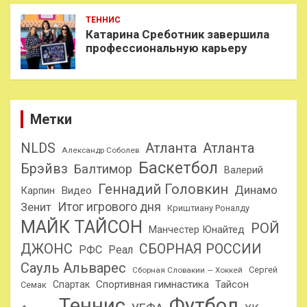
ТЕННИС
Катарина Среботник завершила
профессиональную карьеру
Метки
NLDS
Атланта
Атланта
Александр Соболев
Баскетбол
Брэйвз
Балтимор
Валерий
Геннадий Головкин
Динамо
Карпин
Видео
Итог игрового дня
Зенит
Криштиану Роналду
МАЙК ТАЙСОН
РОЙ
Манчестер Юнайтед
ДЖОНС
СБОРНАЯ РОССИИ
РФС
Реал
Сауль Альварес
Сергей
Сборная Словакии — Хоккей
Спортивная гимнастика
Тайсон
Спартак
Семак
Теннис
Футбол