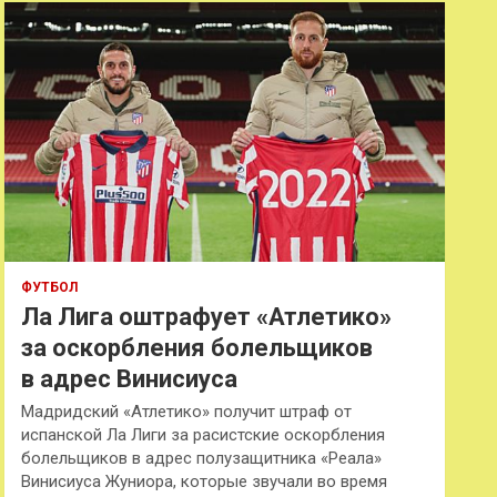
к
ФУТБОЛ
Ла Лига оштрафует «Атлетико»
за оскорбления болельщиков
в адрес Винисиуса
Мадридский «Атлетико» получит штраф от
испанской Ла Лиги за расистские оскорбления
болельщиков в адрес полузащитника «Реала»
Винисиуса Жуниора, которые звучали во время