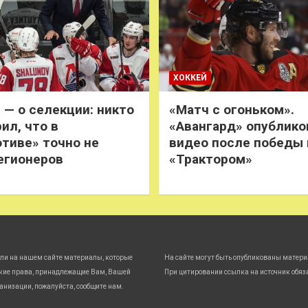
ХОККЕЙ
 — о селекции: никто
«Матч с огоньком».
ил, что в
«Авангард» опублико
тиве» точно не
видео после победы
егионеров
«Трактором»
ли на нашем сайте материалы, которые
На сайте могут быть опубликованы матери
кие права, принадлежащие Вам, Вашей
При цитировании ссылка на источник обяз
анизации, пожалуйста, сообщите нам.