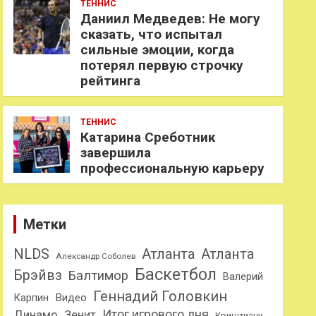
ТЕННИС
Даниил Медведев: Не могу
сказать, что испытал
сильные эмоции, когда
потерял первую строчку
рейтинга
ТЕННИС
Катарина Среботник
завершила
профессиональную карьеру
Метки
NLDS
Атланта
Атланта
Александр Соболев
Баскетбол
Брэйвз
Балтимор
Валерий
Геннадий Головкин
Карпин
Видео
Динамо
Итог игрового дня
Зенит
Криштиану