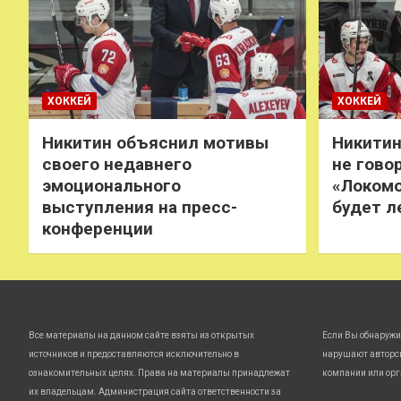
ХОККЕЙ
ХОККЕЙ
Никитин объяснил мотивы
Никитин
своего недавнего
не говор
эмоционального
«Локомо
выступления на пресс-
будет л
конференции
Все материалы на данном сайте взяты из открытых
Если Вы обнаружи
источников и предоставляются исключительно в
нарушают авторс
ознакомительных целях. Права на материалы принадлежат
компании или орг
их владельцам. Администрация сайта ответственности за