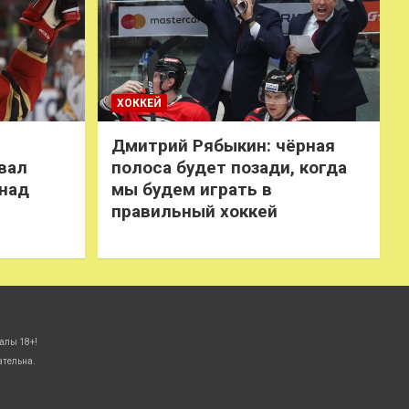
ХОККЕЙ
Дмитрий Рябыкин: чёрная
вал
полоса будет позади, когда
 над
мы будем играть в
правильный хоккей
алы 18+!
ательна.