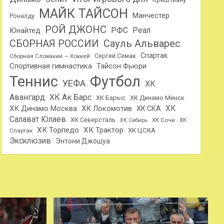
МАЙК ТАЙСОН
Манчестер
Роналду
РОЙ ДЖОНС
РФС
Реал
Юнайтед
Сауль Альварес
СБОРНАЯ РОССИИ
Спартак
Сергей Семак
Сборная Словакии — Хоккей
Спортивная гимнастика
Тайсон Фьюри
Теннис
Футбол
УЕФА
ХК
Авангард
ХК Ак Барс
ХК Барыс
ХК Динамо Минск
ХК
ХК Динамо Москва
ХК Локомотив
ХК СКА
Салават Юлаев
ХК Северсталь
ХК Сочи
ХК
ХК Сибирь
ХК Торпедо
ХК Трактор
ХК ЦСКА
Спартак
Эксклюзив
Энтони Джошуа