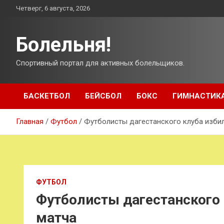
Перейти
Четверг, 6 августа, 2026
к
содержимому
Болельня!
Спортивный портал для активных болельщиков.
БАСКЕТБОЛ
БЕЙСБОЛ
БОКС
ГИМНАСТИК
Главная
Футбол
Футболисты дагестанского клуба изби
ФУТБОЛ
Футболисты дагестанского 
матча