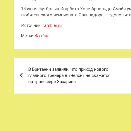
14 июня футбольный арбитр Хосе Арнольдо Амайя уме
любительского чемпионата Сальвадора. Недовольств
Источник:
rambler.ru
Метки:
Футбол
Навигация
В Британии заявили, что приход нового
по
главного тренера в «Челси» не скажется
на трансфере Захаряна
записям