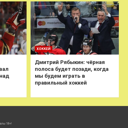
ХОККЕЙ
Дмитрий Рябыкин: чёрная
вал
полоса будет позади, когда
 над
мы будем играть в
правильный хоккей
алы 18+!