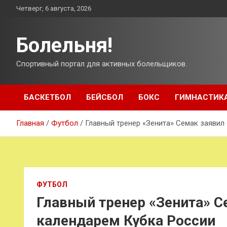
Перейти
Четверг, 6 августа, 2026
к
содержимому
Болельня!
Спортивный портал для активных болельщиков.
БАСКЕТБОЛ
БЕЙСБОЛ
БОКС
ГИМНАСТИК
Главная
Футбол
Главный тренер «Зенита» Семак заявил
ФУТБОЛ
Главный тренер «Зенита» С
календарем Кубка России