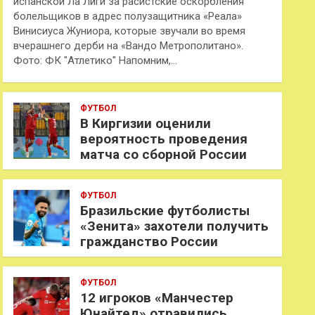
испанской Ла Лиги за расистские оскорбления
болельщиков в адрес полузащитника «Реала»
Винисиуса Жуниора, которые звучали во время
вчерашнего дерби на «Вандо Метрополитано».
Фото: ФК "Атлетико" Напомним,…
ФУТБОЛ
В Киргизии оценили
вероятность проведения
матча со сборной России
ФУТБОЛ
Бразильские футболисты
«Зенита» захотели получить
гражданство России
ФУТБОЛ
12 игроков «Манчестер
Юнайтед» отравились