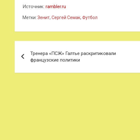
Источник:
rambler.ru
Метки:
Зенит
,
Сергей Семак
,
Футбол
Навигация
Тренера «ПСЖ» Галтье раскритиковали
по
французские политики
записям