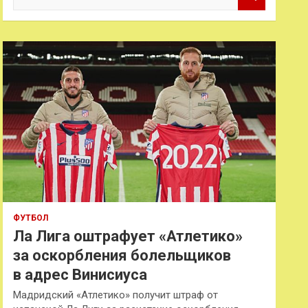
о
и
с
к
ФУТБОЛ
Ла Лига оштрафует «Атлетико»
за оскорбления болельщиков
в адрес Винисиуса
Мадридский «Атлетико» получит штраф от