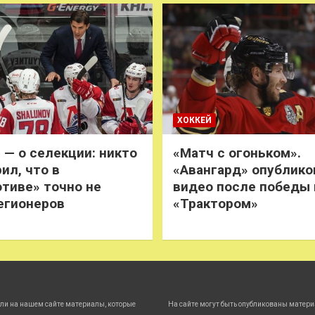
ХОККЕЙ
 — о селекции: никто
«Матч с огоньком».
ил, что в
«Авангард» опублико
тиве» точно не
видео после победы
егионеров
«Трактором»
ли на нашем сайте материалы, которые
На сайте могут быть опубликованы матери