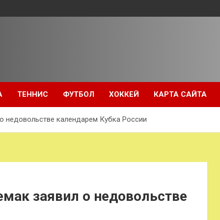
А
ТЕННИС
ФУТБОЛ
ХОККЕЙ
КАРТА САЙТА
 о недовольстве календарем Кубка России
емак заявил о недовольстве