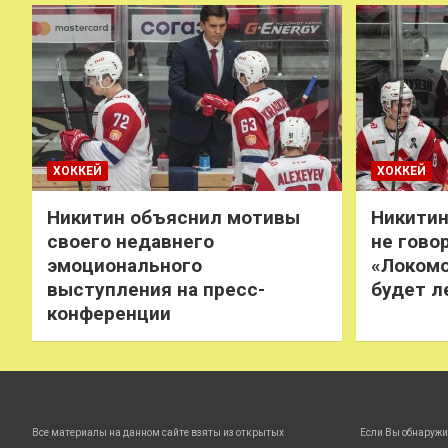
ХОККЕЙ
ХОККЕЙ
Никитин объяснил мотивы
Никитин
своего недавнего
не говор
эмоционального
«Локомо
выступления на пресс-
будет л
конференции
Все материалы на данном сайте взяты из открытых
Если Вы обнаружи