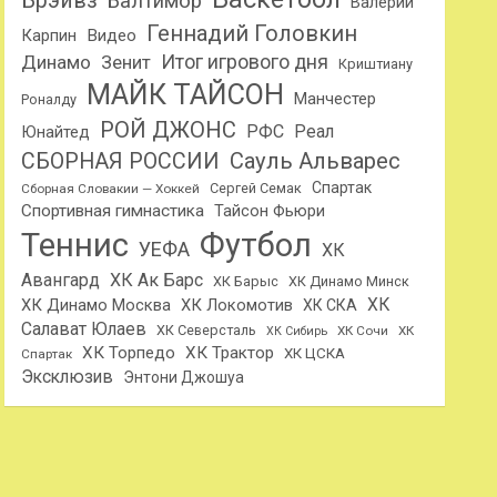
Брэйвз
Балтимор
Валерий
Геннадий Головкин
Карпин
Видео
Динамо
Итог игрового дня
Зенит
Криштиану
МАЙК ТАЙСОН
Манчестер
Роналду
РОЙ ДЖОНС
РФС
Реал
Юнайтед
Сауль Альварес
СБОРНАЯ РОССИИ
Спартак
Сергей Семак
Сборная Словакии — Хоккей
Спортивная гимнастика
Тайсон Фьюри
Теннис
Футбол
УЕФА
ХК
Авангард
ХК Ак Барс
ХК Барыс
ХК Динамо Минск
ХК
ХК Динамо Москва
ХК Локомотив
ХК СКА
Салават Юлаев
ХК Северсталь
ХК Сочи
ХК
ХК Сибирь
ХК Торпедо
ХК Трактор
ХК ЦСКА
Спартак
Эксклюзив
Энтони Джошуа