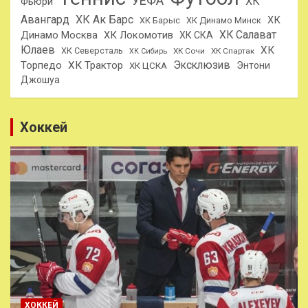
УЕФА
ХК
Фьюри
Авангард
ХК Ак Барс
ХК
ХК Барыс
ХК Динамо Минск
ХК Салават
Динамо Москва
ХК Локомотив
ХК СКА
Юлаев
ХК
ХК Северсталь
ХК Сочи
ХК Спартак
ХК Сибирь
Эксклюзив
Торпедо
ХК Трактор
Энтони
ХК ЦСКА
Джошуа
Хоккей
ХОККЕЙ