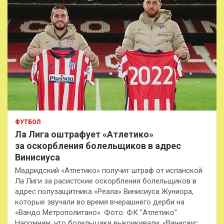
ФУТБОЛ
Ла Лига оштрафует «Атлетико»
за оскорбления болельщиков в адрес
Винисиуса
Мадридский «Атлетико» получит штраф от испанской
Ла Лиги за расистские оскорбления болельщиков в
адрес полузащитника «Реала» Винисиуса Жуниора,
которые звучали во время вчерашнего дерби на
«Вандо Метрополитано». Фото: ФК "Атлетико"
Напомним, что болельщики выкрикивали: «Винисиус,