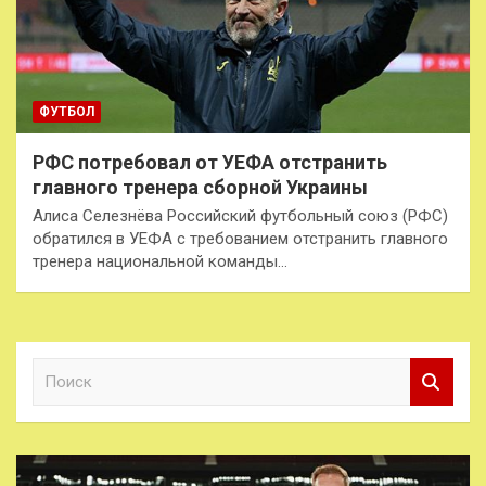
ФУТБОЛ
РФС потребовал от УЕФА отстранить
главного тренера сборной Украины
Алиса Селезнёва Российский футбольный союз (РФС)
обратился в УЕФА с требованием отстранить главного
тренера национальной команды…
П
о
и
с
к