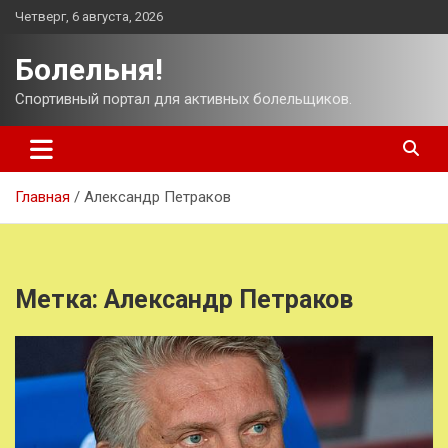
Перейти
Четверг, 6 августа, 2026
к
содержимому
Болельня!
Спортивный портал для активных болельщиков.
Главная
Александр Петраков
Метка:
Александр Петраков