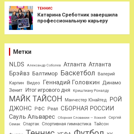
ТЕННИС
Катарина Среботник завершила
профессиональную карьеру
Метки
NLDS
Атланта
Атланта
Александр Соболев
Баскетбол
Брэйвз
Балтимор
Валерий
Геннадий Головкин
Динамо
Карпин
Видео
Итог игрового дня
Зенит
Криштиану Роналду
МАЙК ТАЙСОН
РОЙ
Манчестер Юнайтед
ДЖОНС
СБОРНАЯ РОССИИ
РФС
Реал
Сауль Альварес
Сергей
Сборная Словакии — Хоккей
Спортивная гимнастика
Тайсон
Спартак
Семак
Теннис
Футбол