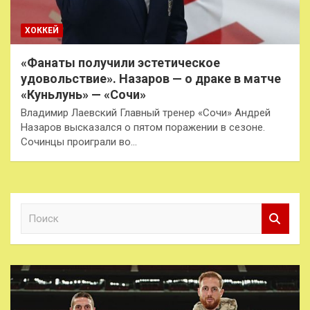
ХОККЕЙ
«Фанаты получили эстетическое
удовольствие». Назаров — о драке в матче
«Куньлунь» — «Сочи»
Владимир Лаевский Главный тренер «Сочи» Андрей
Назаров высказался о пятом поражении в сезоне.
Сочинцы проиграли во…
П
о
и
с
к