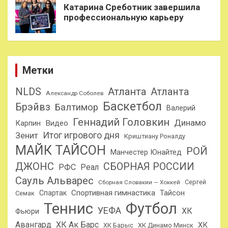
Катарина Среботник завершила
профессиональную карьеру
Метки
NLDS
Атланта
Атланта
Александр Соболев
Баскетбол
Брэйвз
Балтимор
Валерий
Геннадий Головкин
Динамо
Карпин
Видео
Итог игрового дня
Зенит
Криштиану Роналду
МАЙК ТАЙСОН
РОЙ
Манчестер Юнайтед
ДЖОНС
СБОРНАЯ РОССИИ
РФС
Реал
Сауль Альварес
Сергей
Сборная Словакии — Хоккей
Спортивная гимнастика
Тайсон
Спартак
Семак
Теннис
Футбол
УЕФА
ХК
Фьюри
Авангард
ХК Ак Барс
ХК
ХК Барыс
ХК Динамо Минск