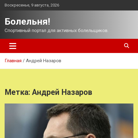
Перейти
Воскресенье, 9 августа, 2026
к
содержимому
Болельня!
Спортивный портал для активных болельщиков.
Главная
Андрей Назаров
Метка:
Андрей Назаров