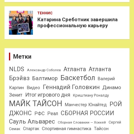
ТЕННИС
Катарина Среботник завершила
профессиональную карьеру
Метки
NLDS
Атланта
Атланта
Александр Соболев
Баскетбол
Брэйвз
Балтимор
Валерий
Геннадий Головкин
Динамо
Карпин
Видео
Итог игрового дня
Зенит
Криштиану Роналду
МАЙК ТАЙСОН
РОЙ
Манчестер Юнайтед
ДЖОНС
СБОРНАЯ РОССИИ
РФС
Реал
Сауль Альварес
Сергей
Сборная Словакии — Хоккей
Спортивная гимнастика
Тайсон
Спартак
Семак