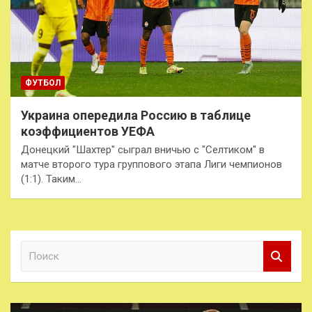
ФУТБОЛ
Украина опередила Россию в таблице
коэффициентов УЕФА
Донецкий "Шахтер" сыграл вничью с "Селтиком" в
матче второго тура группового этапа Лиги чемпионов
(1:1). Таким…
П
о
и
с
к