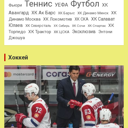
Теннис
Футбол
УЕФА
ХК
Фьюри
Авангард
ХК Ак Барс
ХК
ХК Барыс
ХК Динамо Минск
ХК Салават
Динамо Москва
ХК Локомотив
ХК СКА
Юлаев
ХК
ХК Северсталь
ХК Сочи
ХК Спартак
ХК Сибирь
Эксклюзив
Торпедо
ХК Трактор
Энтони
ХК ЦСКА
Джошуа
Хоккей