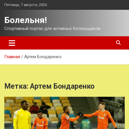
Перейти
Пятница, 7 августа, 2026
к
содержимому
Болельня!
Спортивный портал для активных болельщиков.
Главная
Артем Бондаренко
Метка:
Артем Бондаренко