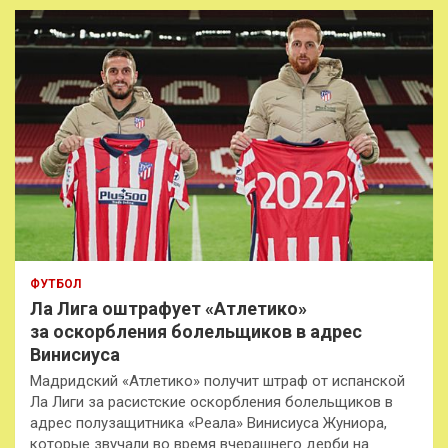
к
ФУТБОЛ
Ла Лига оштрафует «Атлетико»
за оскорбления болельщиков в адрес
Винисиуса
Мадридский «Атлетико» получит штраф от испанской
Ла Лиги за расистские оскорбления болельщиков в
адрес полузащитника «Реала» Винисиуса Жуниора,
которые звучали во время вчерашнего дерби на