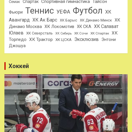
Спортивная гимнастика
Тайсон
Спартак
Семак
Теннис
Футбол
УЕФА
ХК
Фьюри
Авангард
ХК Ак Барс
ХК
ХК Барыс
ХК Динамо Минск
ХК Салават
Динамо Москва
ХК Локомотив
ХК СКА
Юлаев
ХК
ХК Северсталь
ХК Сочи
ХК Спартак
ХК Сибирь
Эксклюзив
Торпедо
ХК Трактор
Энтони
ХК ЦСКА
Джошуа
Хоккей