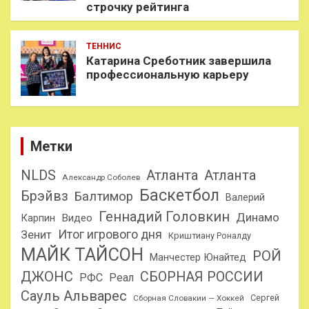
строчку рейтинга
ТЕННИС
Катарина Среботник завершила
профессиональную карьеру
Метки
NLDS
Атланта
Атланта
Александр Соболев
Баскетбол
Брэйвз
Балтимор
Валерий
Геннадий Головкин
Динамо
Карпин
Видео
Итог игрового дня
Зенит
Криштиану Роналду
МАЙК ТАЙСОН
РОЙ
Манчестер Юнайтед
ДЖОНС
СБОРНАЯ РОССИИ
РФС
Реал
Сауль Альварес
Сергей
Сборная Словакии — Хоккей