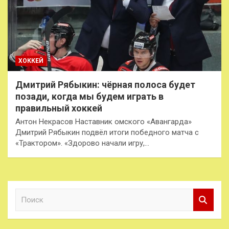
ХОККЕЙ
Дмитрий Рябыкин: чёрная полоса будет
позади, когда мы будем играть в
правильный хоккей
Антон Некрасов Наставник омского «Авангарда»
Дмитрий Рябыкин подвёл итоги победного матча с
«Трактором». «Здорово начали игру,…
П
о
и
с