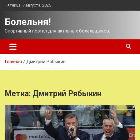
Перейти
Пятница, 7 августа, 2026
к
содержимому
Болельня!
Спортивный портал для активных болельщиков.
Главная
Дмитрий Рябыкин
Метка:
Дмитрий Рябыкин