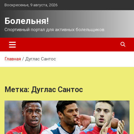
Перейти
Воскресенье, 9 августа, 2026
к
содержимому
Болельня!
Спортивный портал для активных болельщиков.
Главная
Дуглас Сантос
Метка:
Дуглас Сантос