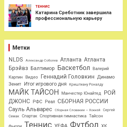
ТЕННИС
Катарина Среботник завершила
профессиональную карьеру
Метки
NLDS
Атланта
Атланта
Александр Соболев
Баскетбол
Брэйвз
Балтимор
Валерий
Геннадий Головкин
Динамо
Карпин
Видео
Итог игрового дня
Зенит
Криштиану Роналду
МАЙК ТАЙСОН
РОЙ
Манчестер Юнайтед
ДЖОНС
СБОРНАЯ РОССИИ
РФС
Реал
Сауль Альварес
Сергей
Сборная Словакии — Хоккей
Спортивная гимнастика
Тайсон
Спартак
Семак
Теннис
Футбол
УЕФА
ХК
Фьюри