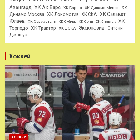
Авангард
ХК Ак Барс
ХК
ХК Барыс
ХК Динамо Минск
ХК Салават
Динамо Москва
ХК Локомотив
ХК СКА
Юлаев
ХК
ХК Северсталь
ХК Сочи
ХК Спартак
ХК Сибирь
Эксклюзив
Торпедо
ХК Трактор
Энтони
ХК ЦСКА
Джошуа
Хоккей
ХОККЕЙ