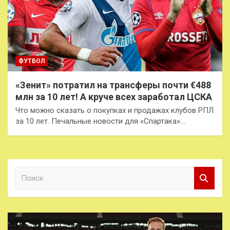
ФУТБОЛ
«Зенит» потратил на трансферы почти €488
млн за 10 лет! А круче всех заработал ЦСКА
Что можно сказать о покупках и продажах клубов РПЛ
за 10 лет. Печальные новости для «Спартака».…
П
о
и
с
к