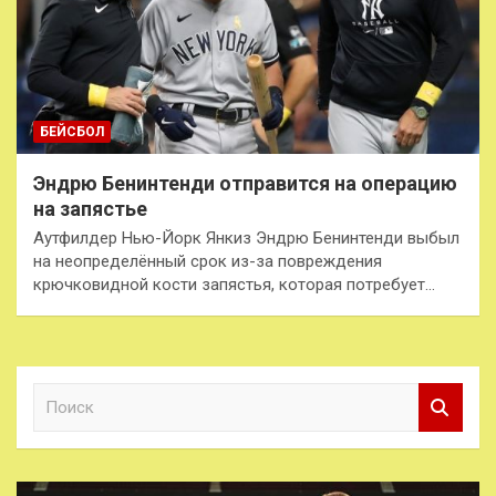
БЕЙСБОЛ
Эндрю Бенинтенди отправится на операцию
на запястье
Аутфилдер Нью-Йорк Янкиз Эндрю Бенинтенди выбыл
на неопределённый срок из-за повреждения
крючковидной кости запястья, которая потребует…
П
о
и
с
к