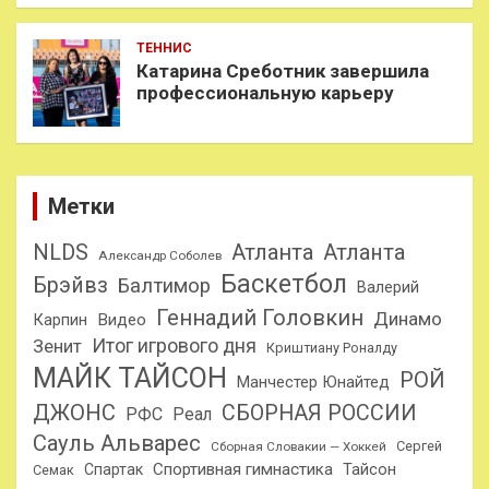
ТЕННИС
Катарина Среботник завершила
профессиональную карьеру
Метки
NLDS
Атланта
Атланта
Александр Соболев
Баскетбол
Брэйвз
Балтимор
Валерий
Геннадий Головкин
Динамо
Карпин
Видео
Итог игрового дня
Зенит
Криштиану Роналду
МАЙК ТАЙСОН
РОЙ
Манчестер Юнайтед
ДЖОНС
СБОРНАЯ РОССИИ
РФС
Реал
Сауль Альварес
Сергей
Сборная Словакии — Хоккей
Спортивная гимнастика
Тайсон
Спартак
Семак