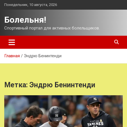
Перейти
Понедельник, 10 августа, 2026
к
содержимому
Болельня!
Спортивный портал для активных болельщиков.
Главная
Эндрю Бенинтенди
Метка:
Эндрю Бенинтенди