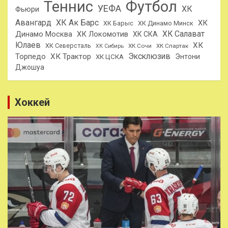
Теннис
Футбол
УЕФА
ХК
Фьюри
Авангард
ХК Ак Барс
ХК
ХК Барыс
ХК Динамо Минск
ХК Салават
Динамо Москва
ХК Локомотив
ХК СКА
Юлаев
ХК
ХК Северсталь
ХК Сочи
ХК Спартак
ХК Сибирь
Эксклюзив
Торпедо
ХК Трактор
Энтони
ХК ЦСКА
Джошуа
Хоккей