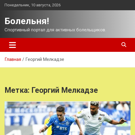
Перейти
Понедельник, 10 августа, 2026
к
содержимому
Болельня!
Спортивный портал для активных болельщиков.
Главная
Георгий Мелкадзе
Метка:
Георгий Мелкадзе