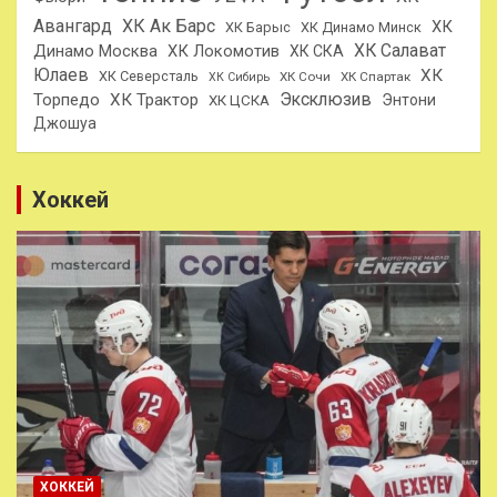
Авангард
ХК Ак Барс
ХК
ХК Барыс
ХК Динамо Минск
ХК Салават
Динамо Москва
ХК Локомотив
ХК СКА
Юлаев
ХК
ХК Северсталь
ХК Сочи
ХК Спартак
ХК Сибирь
Эксклюзив
Торпедо
ХК Трактор
Энтони
ХК ЦСКА
Джошуа
Хоккей
ХОККЕЙ