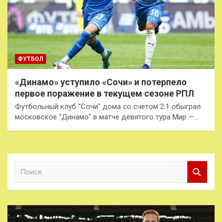
ФУТБОЛ
«Динамо» уступило «Сочи» и потерпело
первое поражение в текущем сезоне РПЛ
Футбольный клуб "Сочи" дома со счетом 2:1 обыграл
московское "Динамо" в матче девятого тура Мир —…
П
о
и
с
к