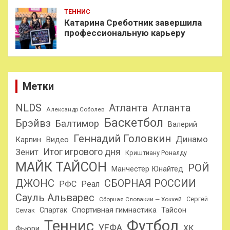
ТЕННИС
Катарина Среботник завершила
профессиональную карьеру
Метки
NLDS
Атланта
Атланта
Александр Соболев
Баскетбол
Брэйвз
Балтимор
Валерий
Геннадий Головкин
Динамо
Карпин
Видео
Итог игрового дня
Зенит
Криштиану Роналду
МАЙК ТАЙСОН
РОЙ
Манчестер Юнайтед
ДЖОНС
СБОРНАЯ РОССИИ
РФС
Реал
Сауль Альварес
Сергей
Сборная Словакии — Хоккей
Спортивная гимнастика
Тайсон
Спартак
Семак
Теннис
Футбол
УЕФА
ХК
Фьюри