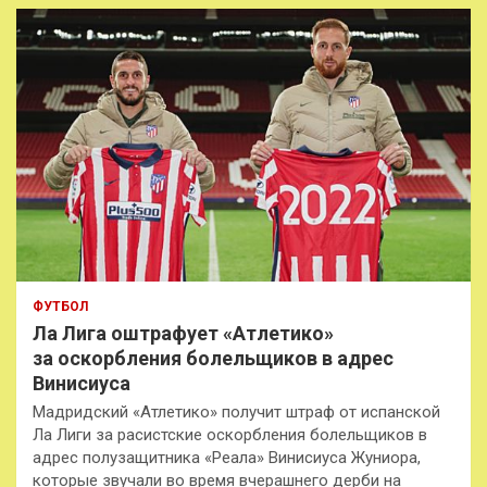
к
ФУТБОЛ
Ла Лига оштрафует «Атлетико»
за оскорбления болельщиков в адрес
Винисиуса
Мадридский «Атлетико» получит штраф от испанской
Ла Лиги за расистские оскорбления болельщиков в
адрес полузащитника «Реала» Винисиуса Жуниора,
которые звучали во время вчерашнего дерби на