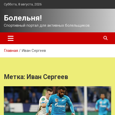
Перейти
Суббота, 8 августа, 2026
к
содержимому
Болельня!
Спортивный портал для активных болельщиков.
Главная
Иван Сергеев
Метка:
Иван Сергеев