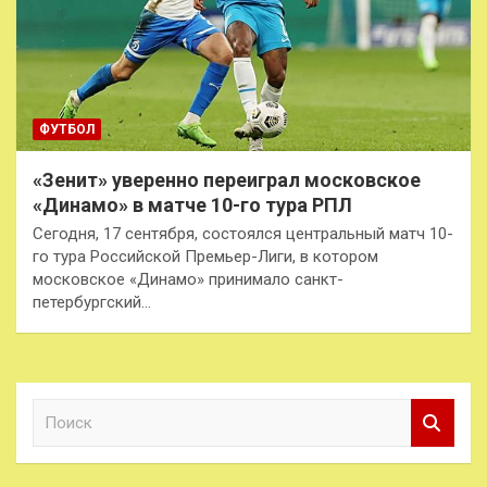
ФУТБОЛ
«Зенит» уверенно переиграл московское
«Динамо» в матче 10-го тура РПЛ
Сегодня, 17 сентября, состоялся центральный матч 10-
го тура Российской Премьер-Лиги, в котором
московское «Динамо» принимало санкт-
петербургский…
П
о
и
с