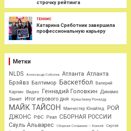
строчку рейтинга
ТЕННИС
Катарина Среботник завершила
профессиональную карьеру
Метки
NLDS
Атланта
Атланта
Александр Соболев
Баскетбол
Брэйвз
Балтимор
Валерий
Геннадий Головкин
Динамо
Карпин
Видео
Итог игрового дня
Зенит
Криштиану Роналду
МАЙК ТАЙСОН
РОЙ
Манчестер Юнайтед
ДЖОНС
СБОРНАЯ РОССИИ
РФС
Реал
Сауль Альварес
Сергей
Сборная Словакии — Хоккей