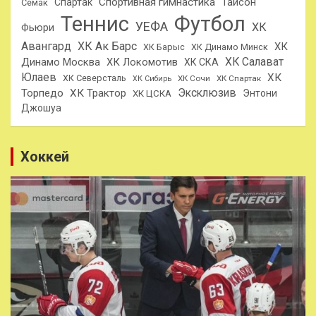
Спортивная гимнастика
Тайсон
Спартак
Семак
Теннис
Футбол
УЕФА
ХК
Фьюри
Авангард
ХК Ак Барс
ХК
ХК Барыс
ХК Динамо Минск
ХК Салават
Динамо Москва
ХК Локомотив
ХК СКА
Юлаев
ХК
ХК Северсталь
ХК Сочи
ХК Спартак
ХК Сибирь
Эксклюзив
Торпедо
ХК Трактор
Энтони
ХК ЦСКА
Джошуа
Хоккей