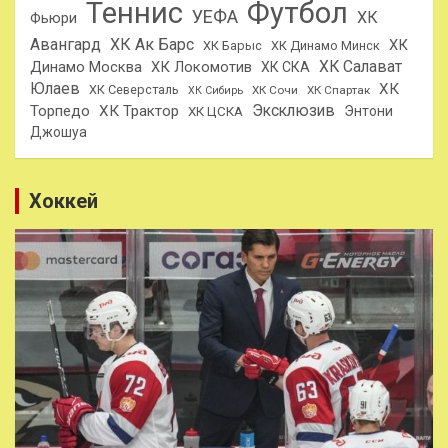
Теннис
Футбол
УЕФА
ХК
Фьюри
Авангард
ХК Ак Барс
ХК
ХК Барыс
ХК Динамо Минск
ХК Салават
Динамо Москва
ХК Локомотив
ХК СКА
Юлаев
ХК
ХК Северсталь
ХК Сочи
ХК Спартак
ХК Сибирь
Эксклюзив
Торпедо
ХК Трактор
Энтони
ХК ЦСКА
Джошуа
Хоккей