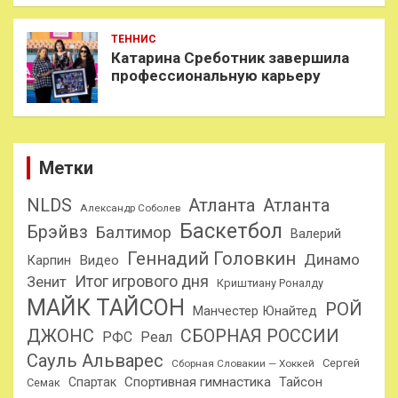
ТЕННИС
Катарина Среботник завершила
профессиональную карьеру
Метки
NLDS
Атланта
Атланта
Александр Соболев
Баскетбол
Брэйвз
Балтимор
Валерий
Геннадий Головкин
Динамо
Карпин
Видео
Итог игрового дня
Зенит
Криштиану Роналду
МАЙК ТАЙСОН
РОЙ
Манчестер Юнайтед
ДЖОНС
СБОРНАЯ РОССИИ
РФС
Реал
Сауль Альварес
Сергей
Сборная Словакии — Хоккей
Спортивная гимнастика
Тайсон
Спартак
Семак