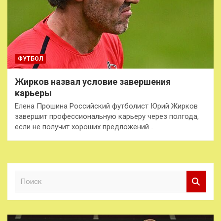
ФУТБОЛ
Жирков назвал условие завершения
карьеры
Елена Прошина Российский футболист Юрий Жирков
завершит профессиональную карьеру через полгода,
если не получит хороших предложений…
П
о
и
с
к