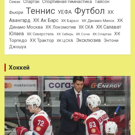
Спортивная гимнастика
Тайсон
Спартак
Семак
Теннис
Футбол
УЕФА
ХК
Фьюри
Авангард
ХК Ак Барс
ХК
ХК Барыс
ХК Динамо Минск
ХК Салават
Динамо Москва
ХК Локомотив
ХК СКА
Юлаев
ХК
ХК Северсталь
ХК Сочи
ХК Спартак
ХК Сибирь
Эксклюзив
Торпедо
ХК Трактор
Энтони
ХК ЦСКА
Джошуа
Хоккей