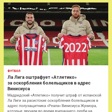
к
ФУТБОЛ
Ла Лига оштрафует «Атлетико»
за оскорбления болельщиков в адрес
Винисиуса
Мадридский «Атлетико» получит штраф от испанской
Ла Лиги за расистские оскорбления болельщиков в
адрес полузащитника «Реала» Винисиуса Жуниора,
которые звучали во время вчерашнего дерби на