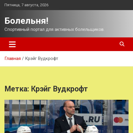
Перейти
Пятница, 7 августа, 2026
к
содержимому
Болельня!
Спортивный портал для активных болельщиков.
Главная
Крэйг Вудкрофт
Метка:
Крэйг Вудкрофт