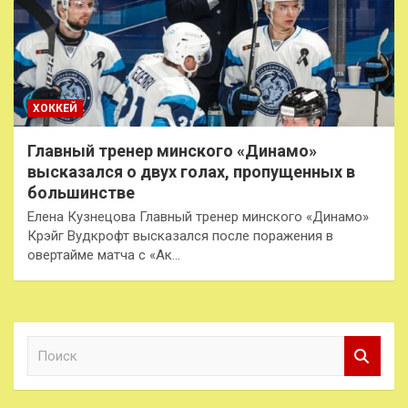
ХОККЕЙ
Главный тренер минского «Динамо»
высказался о двух голах, пропущенных в
большинстве
Елена Кузнецова Главный тренер минского «Динамо»
Крэйг Вудкрофт высказался после поражения в
овертайме матча с «Ак…
П
о
и
с