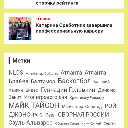
строчку рейтинга
ТЕННИС
Катарина Среботник завершила
профессиональную карьеру
Метки
NLDS
Атланта
Атланта
Александр Соболев
Баскетбол
Брэйвз
Балтимор
Валерий
Геннадий Головкин
Динамо
Карпин
Видео
Итог игрового дня
Зенит
Криштиану Роналду
МАЙК ТАЙСОН
РОЙ
Манчестер Юнайтед
ДЖОНС
СБОРНАЯ РОССИИ
РФС
Реал
Сауль Альварес
Сергей
Сборная Словакии — Хоккей