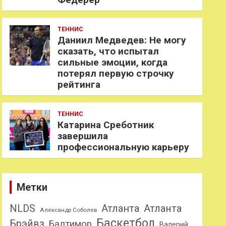
ТЕННИС
Даниил Медведев: Не могу
сказать, что испытал
сильные эмоции, когда
потерял первую строчку
рейтинга
ТЕННИС
Катарина Среботник
завершила
профессиональную карьеру
Метки
NLDS
Атланта
Атланта
Александр Соболев
Баскетбол
Брэйвз
Балтимор
Валерий