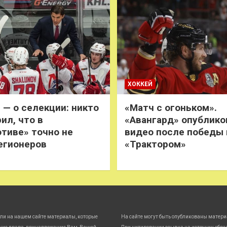
ХОККЕЙ
 — о селекции: никто
«Матч с огоньком».
ил, что в
«Авангард» опублико
тиве» точно не
видео после победы
егионеров
«Трактором»
ли на нашем сайте материалы, которые
На сайте могут быть опубликованы матери