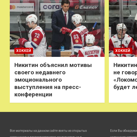
ХОККЕЙ
ХОККЕЙ
Никитин объяснил мотивы
Никитин
своего недавнего
не говор
эмоционального
«Локомо
выступления на пресс-
будет л
конференции
Все материалы на данном сайте взяты из открытых
Если Вы обнаружи