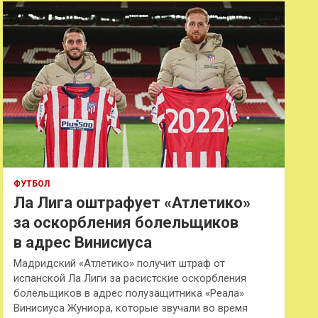
к
ФУТБОЛ
Ла Лига оштрафует «Атлетико»
за оскорбления болельщиков
в адрес Винисиуса
Мадридский «Атлетико» получит штраф от
испанской Ла Лиги за расистские оскорбления
болельщиков в адрес полузащитника «Реала»
Винисиуса Жуниора, которые звучали во время