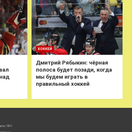
ХОККЕЙ
Дмитрий Рябыкин: чёрная
вал
полоса будет позади, когда
 над
мы будем играть в
правильный хоккей
алы 18+!