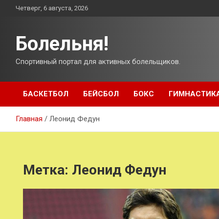
Перейти
Четверг, 6 августа, 2026
к
содержимому
Болельня!
Спортивный портал для активных болельщиков.
БАСКЕТБОЛ
БЕЙСБОЛ
БОКС
ГИМНАСТИК
Главная
Леонид Федун
Метка:
Леонид Федун