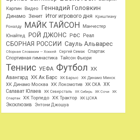
Геннадий Головкин
Карпин
Видео
Динамо
Итог игрового дня
Зенит
Криштиану
МАЙК ТАЙСОН
Манчестер
Роналду
РОЙ ДЖОНС
РФС
Реал
Юнайтед
Сауль Альварес
СБОРНАЯ РОССИИ
Спартак
Сергей Семак
Сборная Словакии — Хоккей
Спортивная гимнастика
Тайсон Фьюри
Теннис
Футбол
УЕФА
ХК
Авангард
ХК Ак Барс
ХК Барыс
ХК Динамо Минск
ХК
ХК Динамо Москва
ХК Локомотив
ХК СКА
Салават Юлаев
ХК Северсталь
ХК Сочи
ХК
ХК Сибирь
ХК Торпедо
ХК Трактор
ХК ЦСКА
Спартак
Эксклюзив
Энтони Джошуа