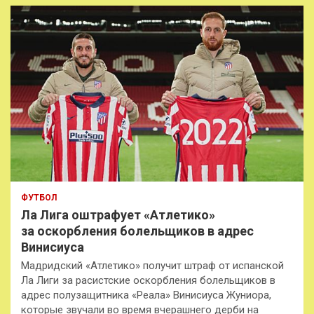
к
ФУТБОЛ
Ла Лига оштрафует «Атлетико»
за оскорбления болельщиков в адрес
Винисиуса
Мадридский «Атлетико» получит штраф от испанской
Ла Лиги за расистские оскорбления болельщиков в
адрес полузащитника «Реала» Винисиуса Жуниора,
которые звучали во время вчерашнего дерби на