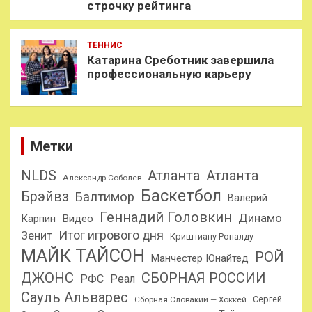
строчку рейтинга
ТЕННИС
Катарина Среботник завершила
профессиональную карьеру
Метки
NLDS
Атланта
Атланта
Александр Соболев
Баскетбол
Брэйвз
Балтимор
Валерий
Геннадий Головкин
Динамо
Карпин
Видео
Итог игрового дня
Зенит
Криштиану Роналду
МАЙК ТАЙСОН
РОЙ
Манчестер Юнайтед
ДЖОНС
СБОРНАЯ РОССИИ
РФС
Реал
Сауль Альварес
Сергей
Сборная Словакии — Хоккей