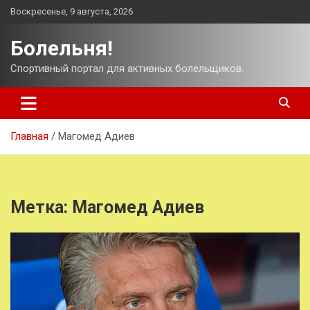
Перейти
Воскресенье, 9 августа, 2026
к
содержимому
Болельня!
Спортивный портал для активных болельщиков.
Главная
Магомед Адиев
Метка:
Магомед Адиев