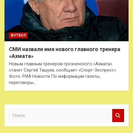
ФУТБОЛ
СМИ назвали имя нового главного тренера
«Ахмата»
Новым главным тренером грозненского «Ахмата»
станет Сергей Ташуев, сообщает «Спорт-Экспресс».
Фото: РИА Новости По информации газеты,
переговоры…
П
о
и
с