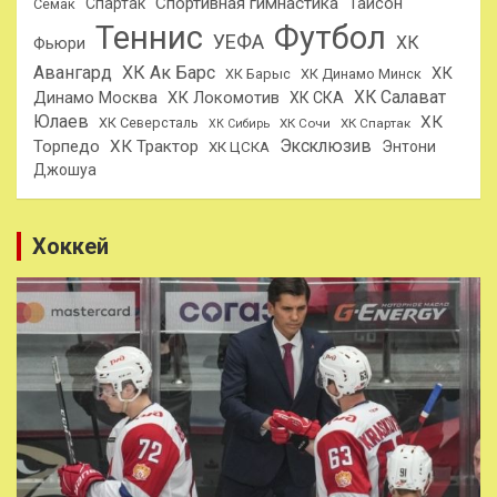
Спортивная гимнастика
Тайсон
Спартак
Семак
Теннис
Футбол
УЕФА
ХК
Фьюри
Авангард
ХК Ак Барс
ХК
ХК Барыс
ХК Динамо Минск
ХК Салават
Динамо Москва
ХК Локомотив
ХК СКА
Юлаев
ХК
ХК Северсталь
ХК Сочи
ХК Спартак
ХК Сибирь
Эксклюзив
Торпедо
ХК Трактор
Энтони
ХК ЦСКА
Джошуа
Хоккей