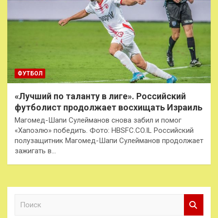
ФУТБОЛ
«Лучший по таланту в лиге». Российский
футболист продолжает восхищать Израиль
Магомед-Шапи Сулейманов снова забил и помог
«Хапоэлю» победить. Фото: HBSFC.CO.IL Российский
полузащитник Магомед-Шапи Сулейманов продолжает
зажигать в…
П
о