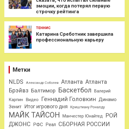
сказать, что испытал сильные
эмоции, когда потерял первую
строчку рейтинга
ТЕННИС
Катарина Среботник завершила
профессиональную карьеру
Метки
NLDS
Атланта
Атланта
Александр Соболев
Баскетбол
Брэйвз
Балтимор
Валерий
Геннадий Головкин
Динамо
Карпин
Видео
Итог игрового дня
Зенит
Криштиану Роналду
МАЙК ТАЙСОН
РОЙ
Манчестер Юнайтед
ДЖОНС
СБОРНАЯ РОССИИ
РФС
Реал