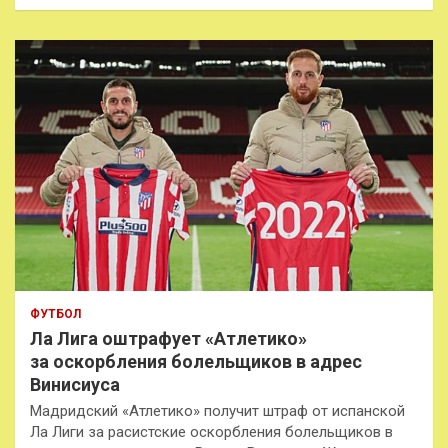
и
с
к
ФУТБОЛ
Ла Лига оштрафует «Атлетико»
за оскорбления болельщиков в адрес
Винисиуса
Мадридский «Атлетико» получит штраф от испанской
Ла Лиги за расистские оскорбления болельщиков в