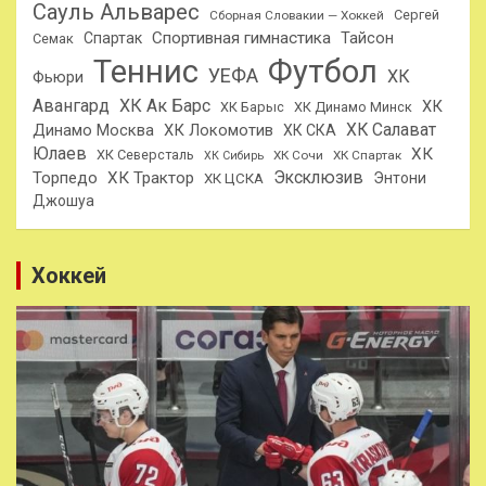
Сауль Альварес
Сергей
Сборная Словакии — Хоккей
Спортивная гимнастика
Тайсон
Спартак
Семак
Теннис
Футбол
УЕФА
ХК
Фьюри
Авангард
ХК Ак Барс
ХК
ХК Барыс
ХК Динамо Минск
ХК Салават
Динамо Москва
ХК Локомотив
ХК СКА
Юлаев
ХК
ХК Северсталь
ХК Сочи
ХК Спартак
ХК Сибирь
Эксклюзив
Торпедо
ХК Трактор
Энтони
ХК ЦСКА
Джошуа
Хоккей