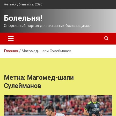
Перейти
Четверг, 6 августа, 2026
к
содержимому
Болельня!
Спортивный портал для активных болельщиков.
Главная
Магомед-шапи Сулейманов
Метка:
Магомед-шапи
Сулейманов