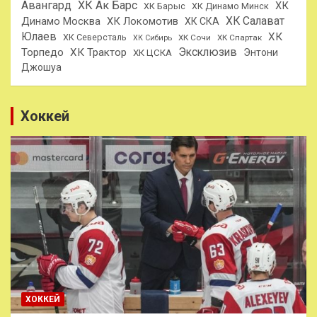
Авангард
ХК Ак Барс
ХК
ХК Барыс
ХК Динамо Минск
ХК Салават
Динамо Москва
ХК Локомотив
ХК СКА
Юлаев
ХК
ХК Северсталь
ХК Сочи
ХК Спартак
ХК Сибирь
Эксклюзив
Торпедо
ХК Трактор
Энтони
ХК ЦСКА
Джошуа
Хоккей
ХОККЕЙ