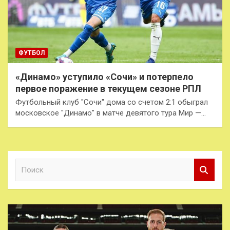
ФУТБОЛ
«Динамо» уступило «Сочи» и потерпело
первое поражение в текущем сезоне РПЛ
Футбольный клуб "Сочи" дома со счетом 2:1 обыграл
московское "Динамо" в матче девятого тура Мир —…
П
о
и
с
к