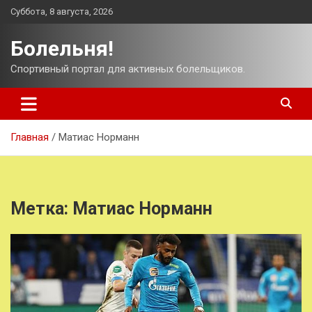
Перейти
Суббота, 8 августа, 2026
к
содержимому
Болельня!
Спортивный портал для активных болельщиков.
Главная
Матиас Норманн
Метка:
Матиас Норманн