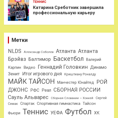
ТЕННИС
Катарина Среботник завершила
профессиональную карьеру
Метки
NLDS
Атланта
Атланта
Александр Соболев
Баскетбол
Брэйвз
Балтимор
Валерий
Геннадий Головкин
Динамо
Карпин
Видео
Итог игрового дня
Зенит
Криштиану Роналду
МАЙК ТАЙСОН
РОЙ
Манчестер Юнайтед
ДЖОНС
СБОРНАЯ РОССИИ
РФС
Реал
Сауль Альварес
Сергей
Сборная Словакии — Хоккей
Спортивная гимнастика
Тайсон
Спартак
Семак
Теннис
Футбол
УЕФА
ХК
Фьюри