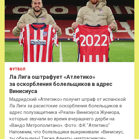
ФУТБОЛ
Ла Лига оштрафует «Атлетико»
за оскорбления болельщиков в адрес
Винисиуса
Мадридский «Атлетико» получит штраф от испанской
Ла Лиги за расистские оскорбления болельщиков в
адрес полузащитника «Реала» Винисиуса Жуниора,
которые звучали во время вчерашнего дерби на
«Вандо Метрополитано». Фото: ФК "Атлетико"
Напомним, что болельщики выкрикивали: «Винисиус,
ты обезьяна»! Также фанаты «матрасников»…