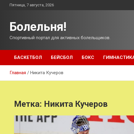
Перейти
Пятница, 7 августа, 2026
к
содержимому
Болельня!
Спортивный портал для активных болельщиков.
БАСКЕТБОЛ
БЕЙСБОЛ
БОКС
ГИМНАСТИК
Главная
Никита Кучеров
Метка:
Никита Кучеров