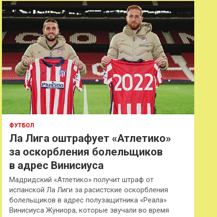
к
ФУТБОЛ
Ла Лига оштрафует «Атлетико»
за оскорбления болельщиков
в адрес Винисиуса
Мадридский «Атлетико» получит штраф от
испанской Ла Лиги за расистские оскорбления
болельщиков в адрес полузащитника «Реала»
Винисиуса Жуниора, которые звучали во время