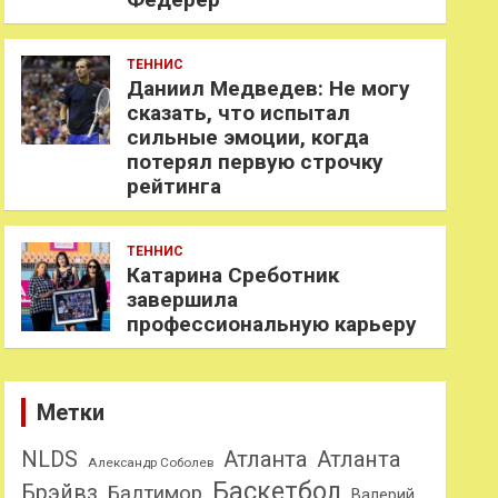
ТЕННИС
Даниил Медведев: Не могу
сказать, что испытал
сильные эмоции, когда
потерял первую строчку
рейтинга
ТЕННИС
Катарина Среботник
завершила
профессиональную карьеру
Метки
NLDS
Атланта
Атланта
Александр Соболев
Баскетбол
Брэйвз
Балтимор
Валерий