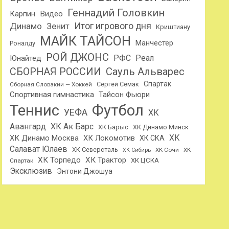
Геннадий Головкин
Карпин
Видео
Динамо
Итог игрового дня
Зенит
Криштиану
МАЙК ТАЙСОН
Манчестер
Роналду
РОЙ ДЖОНС
РФС
Реал
Юнайтед
Сауль Альварес
СБОРНАЯ РОССИИ
Спартак
Сергей Семак
Сборная Словакии — Хоккей
Спортивная гимнастика
Тайсон Фьюри
Теннис
Футбол
УЕФА
ХК
Авангард
ХК Ак Барс
ХК Барыс
ХК Динамо Минск
ХК
ХК Динамо Москва
ХК Локомотив
ХК СКА
Салават Юлаев
ХК Северсталь
ХК Сочи
ХК
ХК Сибирь
ХК Торпедо
ХК Трактор
ХК ЦСКА
Спартак
Эксклюзив
Энтони Джошуа