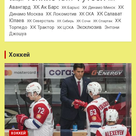
Авангард
ХК Ак Барс
ХК
ХК Барыс
ХК Динамо Минск
ХК Салават
Динамо Москва
ХК Локомотив
ХК СКА
Юлаев
ХК
ХК Северсталь
ХК Сочи
ХК Спартак
ХК Сибирь
Эксклюзив
Торпедо
ХК Трактор
Энтони
ХК ЦСКА
Джошуа
Хоккей
ХОККЕЙ