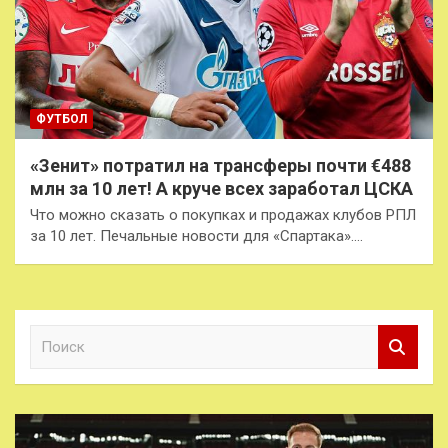
ФУТБОЛ
«Зенит» потратил на трансферы почти €488
млн за 10 лет! А круче всех заработал ЦСКА
Что можно сказать о покупках и продажах клубов РПЛ
за 10 лет. Печальные новости для «Спартака».…
П
о
и
с
к