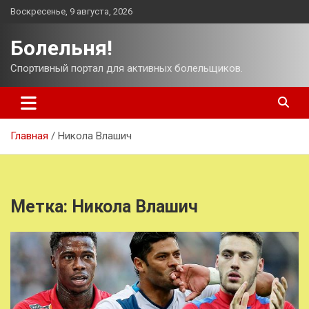
Перейти
Воскресенье, 9 августа, 2026
к
содержимому
Болельня!
Спортивный портал для активных болельщиков.
Главная
Никола Влашич
Метка:
Никола Влашич