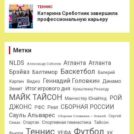
ТЕННИС
Катарина Среботник завершила
профессиональную карьеру
Метки
NLDS
Атланта
Атланта
Александр Соболев
Баскетбол
Брэйвз
Балтимор
Валерий
Геннадий Головкин
Динамо
Карпин
Видео
Итог игрового дня
Зенит
Криштиану Роналду
МАЙК ТАЙСОН
РОЙ
Манчестер Юнайтед
ДЖОНС
СБОРНАЯ РОССИИ
РФС
Реал
Сауль Альварес
Сергей
Сборная Словакии — Хоккей
Спортивная гимнастика
Тайсон
Спартак
Семак
Теннис
Футбол
УЕФА
ХК
Фьюри