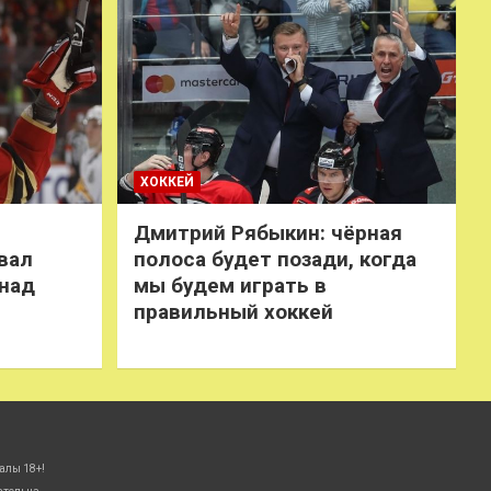
ХОККЕЙ
Дмитрий Рябыкин: чёрная
вал
полоса будет позади, когда
 над
мы будем играть в
правильный хоккей
алы 18+!