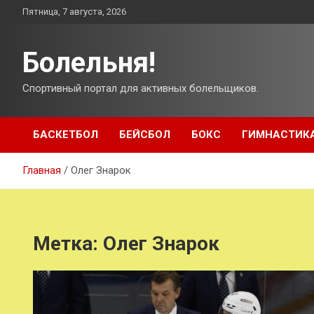
Перейти
Пятница, 7 августа, 2026
к
содержимому
Болельня!
Спортивный портал для активных болельщиков.
БАСКЕТБОЛ
БЕЙСБОЛ
БОКС
ГИМНАСТИК
Главная
Олег Знарок
Метка:
Олег Знарок