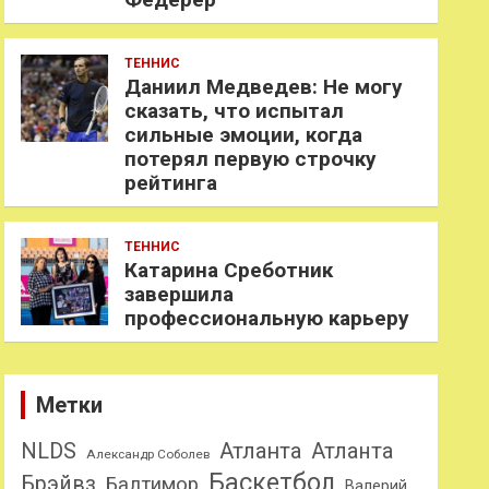
ТЕННИС
Даниил Медведев: Не могу
сказать, что испытал
сильные эмоции, когда
потерял первую строчку
рейтинга
ТЕННИС
Катарина Среботник
завершила
профессиональную карьеру
Метки
NLDS
Атланта
Атланта
Александр Соболев
Баскетбол
Брэйвз
Балтимор
Валерий