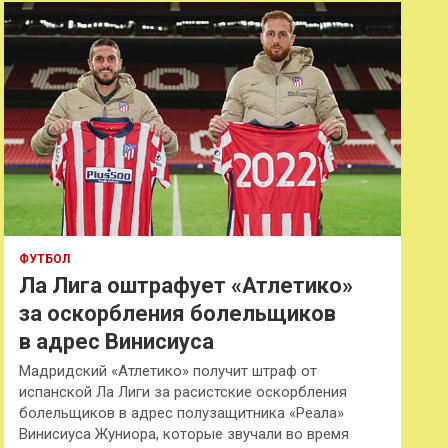
к
ФУТБОЛ
Ла Лига оштрафует «Атлетико»
за оскорбления болельщиков
в адрес Винисиуса
Мадридский «Атлетико» получит штраф от
испанской Ла Лиги за расистские оскорбления
болельщиков в адрес полузащитника «Реала»
Винисиуса Жуниора, которые звучали во время