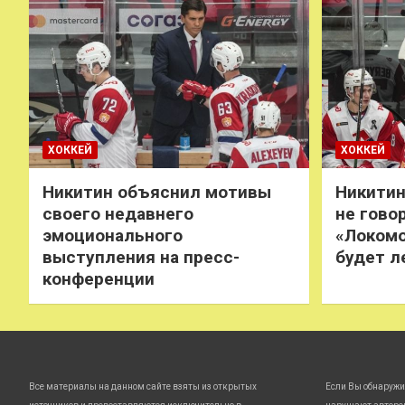
ХОККЕЙ
ХОККЕЙ
Никитин объяснил мотивы
Никитин
своего недавнего
не говор
эмоционального
«Локомо
выступления на пресс-
будет л
конференции
Все материалы на данном сайте взяты из открытых
Если Вы обнаружи