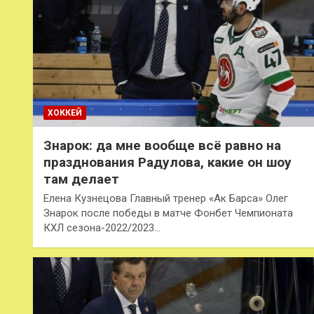
ХОККЕЙ
Знарок: да мне вообще всё равно на
празднования Радулова, какие он шоу
там делает
Елена Кузнецова Главный тренер «Ак Барса» Олег
Знарок после победы в матче Фонбет Чемпионата
КХЛ сезона-2022/2023…