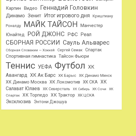
Геннадий Головкин
Карпин
Видео
Динамо
Итог игрового дня
Зенит
Криштиану
МАЙК ТАЙСОН
Манчестер
Роналду
РОЙ ДЖОНС
РФС
Реал
Юнайтед
Сауль Альварес
СБОРНАЯ РОССИИ
Спартак
Сергей Семак
Сборная Словакии — Хоккей
Спортивная гимнастика
Тайсон Фьюри
Теннис
Футбол
УЕФА
ХК
Авангард
ХК Ак Барс
ХК Барыс
ХК Динамо Минск
ХК
ХК Динамо Москва
ХК Локомотив
ХК СКА
Салават Юлаев
ХК Северсталь
ХК Сочи
ХК
ХК Сибирь
ХК Торпедо
ХК Трактор
ХК ЦСКА
Спартак
Эксклюзив
Энтони Джошуа