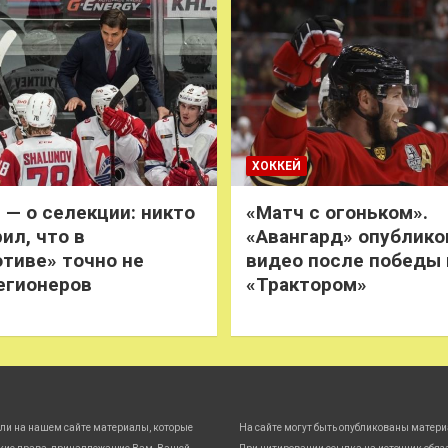
ХОККЕЙ
 — о селекции: никто
«Матч с огоньком».
ил, что в
«Авангард» опублико
тиве» точно не
видео после победы
егионеров
«Трактором»
ли на нашем сайте материалы, которые
На сайте могут быть опубликованы матери