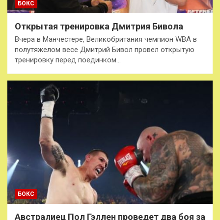
БОКС
Открытая тренировка Дмитрия Бивола
Вчера в Манчестере, Великобритания чемпион WBA в
полутяжелом весе Дмитрий Бивол провел открытую
тренировку перед поединком…
БОКС
Австралиец Пол Гэллен проведет два боя за