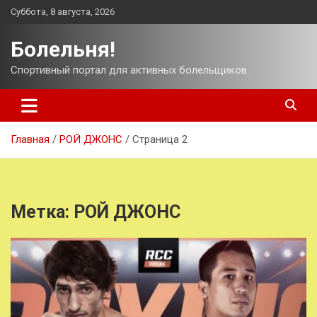
Перейти
Суббота, 8 августа, 2026
к
содержимому
Болельня!
Спортивный портал для активных болельщиков.
Главная
РОЙ ДЖОНС
Страница 2
Метка:
РОЙ ДЖОНС