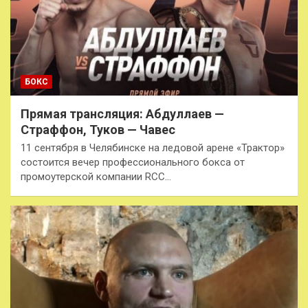
БОКС
Прямая трансляция: Абдуллаев —
Страффон, Туков — Чавес
11 сентября в Челябинске на ледовой арене «Трактор»
состоится вечер профессионального бокса от
промоутерской компании RCC…