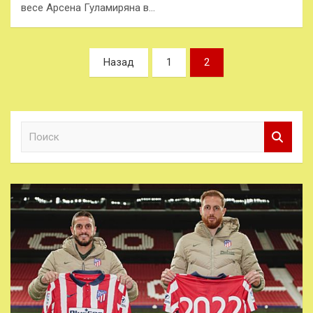
весе Арсена Гуламиряна в…
Пагинация
Назад
1
2
записей
П
о
и
с
к