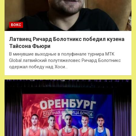
БОКС
Латвиец Ричард Болотникс победил кузена
Тайсона Фьюри
В минувшие выходные в полуфинале турнира MTK
Global латвийский полутяжеловес Ричард Болотникс
одержал победу над Хоси…