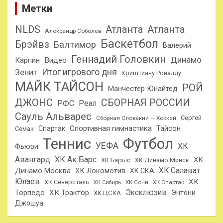
Метки
NLDS
Атланта
Атланта
Александр Соболев
Баскетбол
Брэйвз
Балтимор
Валерий
Геннадий Головкин
Динамо
Карпин
Видео
Итог игрового дня
Зенит
Криштиану Роналду
МАЙК ТАЙСОН
РОЙ
Манчестер Юнайтед
ДЖОНС
СБОРНАЯ РОССИИ
РФС
Реал
Сауль Альварес
Сергей
Сборная Словакии — Хоккей
Спортивная гимнастика
Тайсон
Спартак
Семак
Теннис
Футбол
УЕФА
ХК
Фьюри
Авангард
ХК Ак Барс
ХК
ХК Барыс
ХК Динамо Минск
ХК Салават
Динамо Москва
ХК Локомотив
ХК СКА
Юлаев
ХК
ХК Северсталь
ХК Сочи
ХК Спартак
ХК Сибирь
Эксклюзив
Торпедо
ХК Трактор
Энтони
ХК ЦСКА
Джошуа