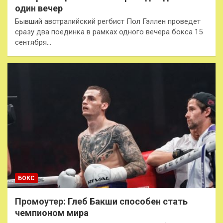
один вечер
Бывший австралийский регбист Пол Гэллен проведет
сразу два поединка в рамках одного вечера бокса 15
сентября…
БОКС
Промоутер: Глеб Бакши способен стать
чемпионом мира