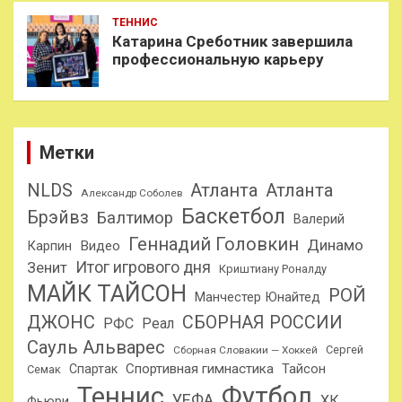
ТЕННИС
Катарина Среботник завершила
профессиональную карьеру
Метки
NLDS
Атланта
Атланта
Александр Соболев
Баскетбол
Брэйвз
Балтимор
Валерий
Геннадий Головкин
Динамо
Карпин
Видео
Итог игрового дня
Зенит
Криштиану Роналду
МАЙК ТАЙСОН
РОЙ
Манчестер Юнайтед
ДЖОНС
СБОРНАЯ РОССИИ
РФС
Реал
Сауль Альварес
Сергей
Сборная Словакии — Хоккей
Спортивная гимнастика
Тайсон
Спартак
Семак
Теннис
Футбол
УЕФА
ХК
Фьюри