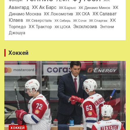
Авангард
ХК Ак Барс
ХК
ХК Барыс
ХК Динамо Минск
ХК Салават
Динамо Москва
ХК Локомотив
ХК СКА
Юлаев
ХК
ХК Северсталь
ХК Сочи
ХК Спартак
ХК Сибирь
Эксклюзив
Торпедо
ХК Трактор
Энтони
ХК ЦСКА
Джошуа
Хоккей
ХОККЕЙ