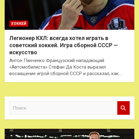
ХОККЕЙ
Легионер КХЛ: всегда хотел играть в
советский хоккей. Игра сборной СССР —
искусство
Антон Панченко Французский нападающий
«Автомобилиста» Стефан Да Коста выразил
восхищение игрой сборной СССР и рассказал, как…
П
о
и
с
к