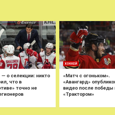
ХОККЕЙ
 — о селекции: никто
«Матч с огоньком».
ил, что в
«Авангард» опублико
тиве» точно не
видео после победы
егионеров
«Трактором»