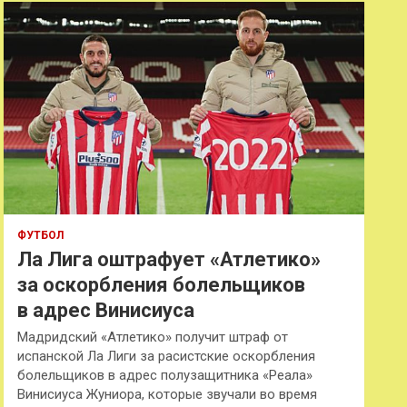
к
ФУТБОЛ
Ла Лига оштрафует «Атлетико»
за оскорбления болельщиков
в адрес Винисиуса
Мадридский «Атлетико» получит штраф от
испанской Ла Лиги за расистские оскорбления
болельщиков в адрес полузащитника «Реала»
Винисиуса Жуниора, которые звучали во время