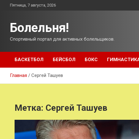
Перейти
Пятница, 7 августа, 2026
к
содержимому
Болельня!
Спортивный портал для активных болельщиков.
БАСКЕТБОЛ
БЕЙСБОЛ
БОКС
ГИМНАСТИК
Главная
Сергей Ташуев
Метка:
Сергей Ташуев