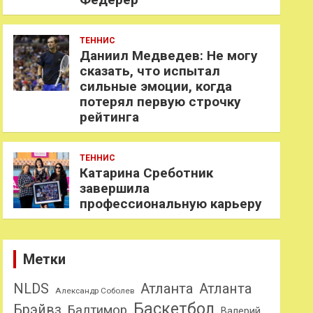
ТЕННИС
Даниил Медведев: Не могу
сказать, что испытал
сильные эмоции, когда
потерял первую строчку
рейтинга
ТЕННИС
Катарина Среботник
завершила
профессиональную карьеру
Метки
NLDS
Атланта
Атланта
Александр Соболев
Баскетбол
Брэйвз
Балтимор
Валерий