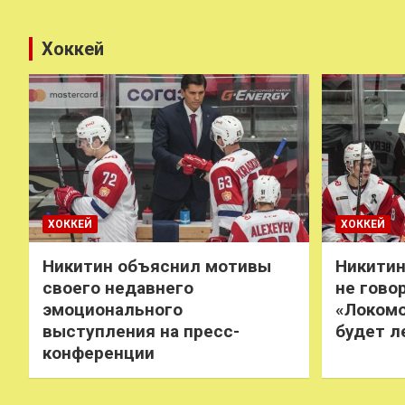
Хоккей
ХОККЕЙ
ХОККЕЙ
Никитин объяснил мотивы
Никитин
своего недавнего
не говор
эмоционального
«Локомо
выступления на пресс-
будет л
конференции