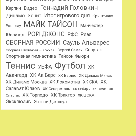
Геннадий Головкин
Карпин
Видео
Динамо
Итог игрового дня
Зенит
Криштиану
МАЙК ТАЙСОН
Манчестер
Роналду
РОЙ ДЖОНС
РФС
Реал
Юнайтед
Сауль Альварес
СБОРНАЯ РОССИИ
Спартак
Сергей Семак
Сборная Словакии — Хоккей
Спортивная гимнастика
Тайсон Фьюри
Теннис
Футбол
УЕФА
ХК
Авангард
ХК Ак Барс
ХК Барыс
ХК Динамо Минск
ХК
ХК Динамо Москва
ХК Локомотив
ХК СКА
Салават Юлаев
ХК Северсталь
ХК Сочи
ХК
ХК Сибирь
ХК Торпедо
ХК Трактор
ХК ЦСКА
Спартак
Эксклюзив
Энтони Джошуа