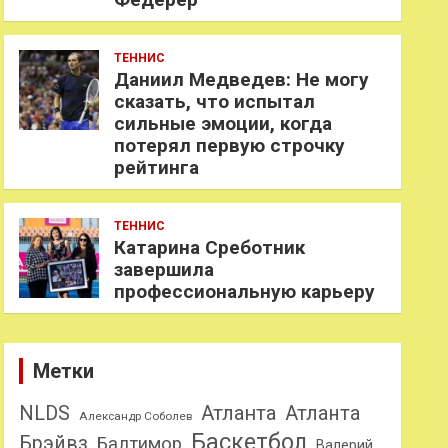
ТЕННИС
Даниил Медведев: Не могу
сказать, что испытал
сильные эмоции, когда
потерял первую строчку
рейтинга
ТЕННИС
Катарина Среботник
завершила
профессиональную карьеру
Метки
NLDS
Атланта
Атланта
Александр Соболев
Баскетбол
Брэйвз
Балтимор
Валерий