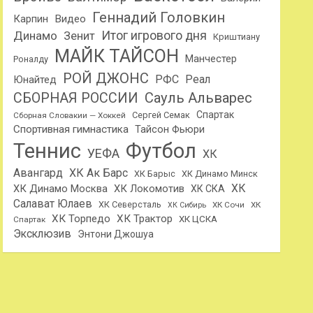
Геннадий Головкин
Карпин
Видео
Динамо
Итог игрового дня
Зенит
Криштиану
МАЙК ТАЙСОН
Манчестер
Роналду
РОЙ ДЖОНС
РФС
Реал
Юнайтед
Сауль Альварес
СБОРНАЯ РОССИИ
Спартак
Сергей Семак
Сборная Словакии — Хоккей
Спортивная гимнастика
Тайсон Фьюри
Теннис
Футбол
УЕФА
ХК
Авангард
ХК Ак Барс
ХК Барыс
ХК Динамо Минск
ХК
ХК Динамо Москва
ХК Локомотив
ХК СКА
Салават Юлаев
ХК Северсталь
ХК Сочи
ХК
ХК Сибирь
ХК Торпедо
ХК Трактор
ХК ЦСКА
Спартак
Эксклюзив
Энтони Джошуа