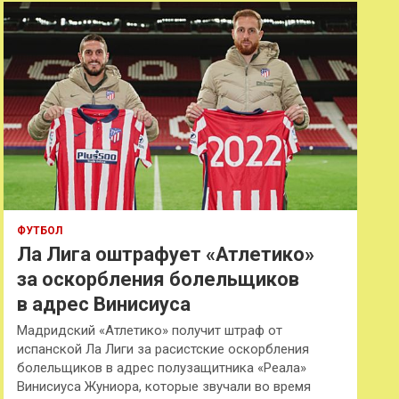
к
ФУТБОЛ
Ла Лига оштрафует «Атлетико»
за оскорбления болельщиков
в адрес Винисиуса
Мадридский «Атлетико» получит штраф от
испанской Ла Лиги за расистские оскорбления
болельщиков в адрес полузащитника «Реала»
Винисиуса Жуниора, которые звучали во время