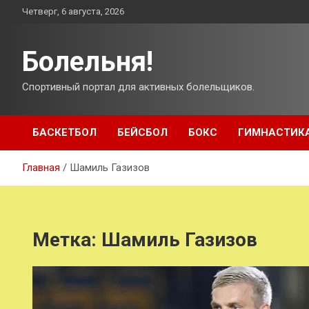
Перейти
Четверг, 6 августа, 2026
к
содержимому
Болельня!
Спортивный портал для активных болельщиков.
БАСКЕТБОЛ
БЕЙСБОЛ
БОКС
ГИМНАСТИК
Главная
Шамиль Газизов
Метка:
Шамиль Газизов