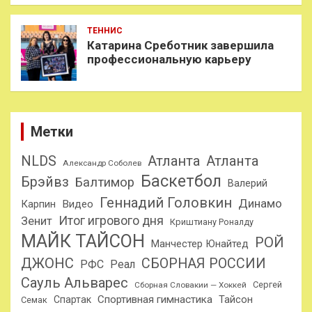
ТЕННИС
Катарина Среботник завершила
профессиональную карьеру
Метки
NLDS
Атланта
Атланта
Александр Соболев
Баскетбол
Брэйвз
Балтимор
Валерий
Геннадий Головкин
Динамо
Карпин
Видео
Итог игрового дня
Зенит
Криштиану Роналду
МАЙК ТАЙСОН
РОЙ
Манчестер Юнайтед
ДЖОНС
СБОРНАЯ РОССИИ
РФС
Реал
Сауль Альварес
Сергей
Сборная Словакии — Хоккей
Спортивная гимнастика
Тайсон
Спартак
Семак