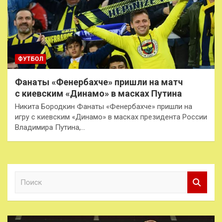
ФУТБОЛ
Фанаты «Фенербахче» пришли на матч
с киевским «Динамо» в масках Путина
Никита Бородкин Фанаты «Фенербахче» пришли на
игру с киевским «Динамо» в масках президента России
Владимира Путина,…
П
о
и
с
к