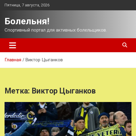
Перейти
Пятница, 7 августа, 2026
к
содержимому
Болельня!
Спортивный портал для активных болельщиков.
Главная
Виктор Цыганков
Метка:
Виктор Цыганков