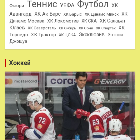
Теннис
Футбол
УЕФА
ХК
Фьюри
Авангард
ХК Ак Барс
ХК
ХК Барыс
ХК Динамо Минск
ХК Салават
Динамо Москва
ХК Локомотив
ХК СКА
Юлаев
ХК
ХК Северсталь
ХК Сочи
ХК Спартак
ХК Сибирь
Эксклюзив
Торпедо
ХК Трактор
Энтони
ХК ЦСКА
Джошуа
Хоккей