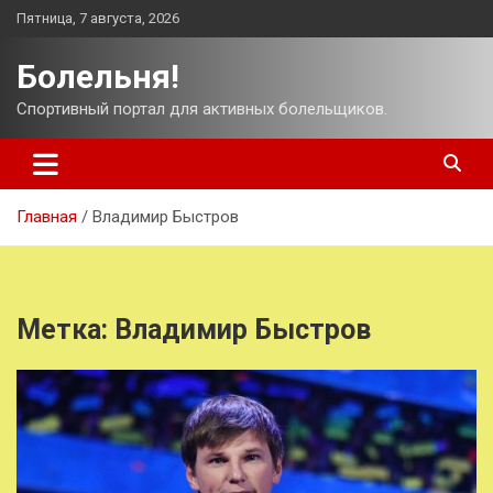
Перейти
Пятница, 7 августа, 2026
к
содержимому
Болельня!
Спортивный портал для активных болельщиков.
Главная
Владимир Быстров
Метка:
Владимир Быстров