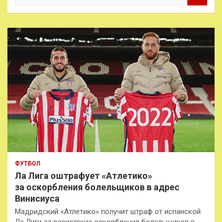
и
с
к
ФУТБОЛ
Ла Лига оштрафует «Атлетико»
за оскорбления болельщиков в адрес
Винисиуса
Мадридский «Атлетико» получит штраф от испанской
Ла Лиги за расистские оскорбления болельщиков в