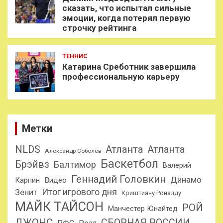
сказать, что испытал сильные
эмоции, когда потерял первую
строчку рейтинга
ТЕННИС
Катарина Среботник завершила
профессиональную карьеру
Метки
NLDS
Атланта
Атланта
Александр Соболев
Баскетбол
Брэйвз
Балтимор
Валерий
Геннадий Головкин
Динамо
Карпин
Видео
Итог игрового дня
Зенит
Криштиану Роналду
МАЙК ТАЙСОН
РОЙ
Манчестер Юнайтед
ДЖОНС
СБОРНАЯ РОССИИ