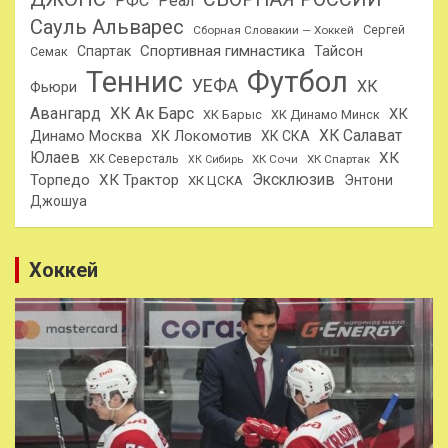
РФС
Реал
Сауль Альварес
Сергей
Сборная Словакии — Хоккей
Спортивная гимнастика
Тайсон
Спартак
Семак
Теннис
Футбол
УЕФА
ХК
Фьюри
Авангард
ХК Ак Барс
ХК
ХК Барыс
ХК Динамо Минск
ХК Салават
Динамо Москва
ХК Локомотив
ХК СКА
Юлаев
ХК
ХК Северсталь
ХК Сочи
ХК Спартак
ХК Сибирь
Эксклюзив
Торпедо
ХК Трактор
Энтони
ХК ЦСКА
Джошуа
Хоккей