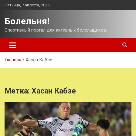
Перейти
Пятница, 7 августа, 2026
к
содержимому
Болельня!
Спортивный портал для активных болельщиков.
Главная
Хасан Кабзе
Метка:
Хасан Кабзе