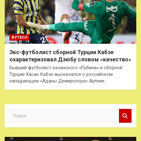
ФУТБОЛ
Экс-футболист сборной Турции Кабзе
охарактеризовал Дзюбу словом «качество»
Бывший футболист казанского «Рубина» и сборной
Турции Хасан Кабзе высказался о российском
нападающем «Аданы Демирспора» Артеме…
П
о
и
с
к