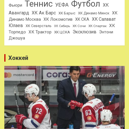
Теннис
Футбол
УЕФА
ХК
Фьюри
Авангард
ХК Ак Барс
ХК
ХК Барыс
ХК Динамо Минск
ХК Салават
Динамо Москва
ХК Локомотив
ХК СКА
Юлаев
ХК
ХК Северсталь
ХК Сочи
ХК Спартак
ХК Сибирь
Эксклюзив
Торпедо
ХК Трактор
Энтони
ХК ЦСКА
Джошуа
Хоккей