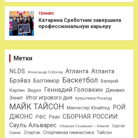
ТЕННИС
Катарина Среботник завершила
профессиональную карьеру
Метки
NLDS
Атланта
Атланта
Александр Соболев
Баскетбол
Брэйвз
Балтимор
Валерий
Геннадий Головкин
Динамо
Карпин
Видео
Итог игрового дня
Зенит
Криштиану Роналду
МАЙК ТАЙСОН
РОЙ
Манчестер Юнайтед
ДЖОНС
СБОРНАЯ РОССИИ
РФС
Реал
Сауль Альварес
Сергей
Сборная Словакии — Хоккей
Спортивная гимнастика
Тайсон
Спартак
Семак