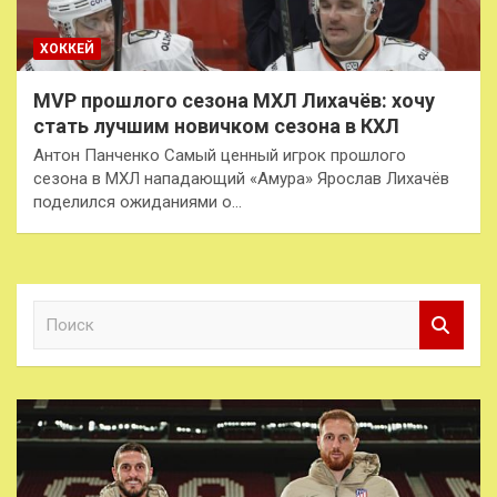
ХОККЕЙ
MVP прошлого сезона МХЛ Лихачёв: хочу
стать лучшим новичком сезона в КХЛ
Антон Панченко Самый ценный игрок прошлого
сезона в МХЛ нападающий «Амура» Ярослав Лихачёв
поделился ожиданиями о…
П
о
и
с
к