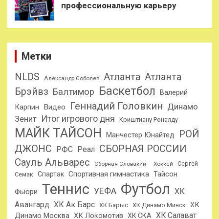
профессиональную карьеру
Метки
NLDS
Атланта
Атланта
Александр Соболев
Баскетбол
Брэйвз
Балтимор
Валерий
Геннадий Головкин
Динамо
Карпин
Видео
Итог игрового дня
Зенит
Криштиану Роналду
МАЙК ТАЙСОН
РОЙ
Манчестер Юнайтед
ДЖОНС
СБОРНАЯ РОССИИ
РФС
Реал
Сауль Альварес
Сергей
Сборная Словакии — Хоккей
Спортивная гимнастика
Тайсон
Спартак
Семак
Теннис
Футбол
УЕФА
ХК
Фьюри
Авангард
ХК Ак Барс
ХК
ХК Барыс
ХК Динамо Минск
ХК Салават
Динамо Москва
ХК Локомотив
ХК СКА