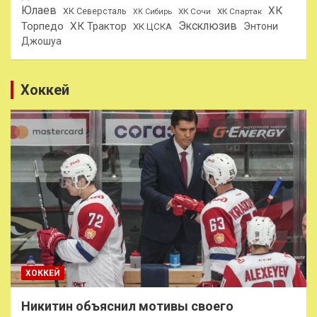
Юлаев
ХК
ХК Северсталь
ХК Сочи
ХК Спартак
ХК Сибирь
Эксклюзив
Торпедо
ХК Трактор
Энтони
ХК ЦСКА
Джошуа
Хоккей
ХОККЕЙ
Никитин объяснил мотивы своего