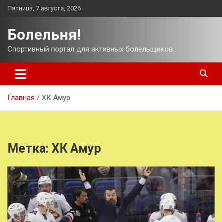
Перейти
Пятница, 7 августа, 2026
к
содержимому
Болельня!
Спортивный портал для активных болельщиков.
Главная
ХК Амур
Метка:
ХК Амур