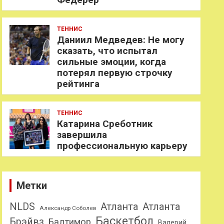
ТЕННИС
Даниил Медведев: Не могу
сказать, что испытал
сильные эмоции, когда
потерял первую строчку
рейтинга
ТЕННИС
Катарина Среботник
завершила
профессиональную карьеру
Метки
NLDS
Атланта
Атланта
Александр Соболев
Баскетбол
Брэйвз
Балтимор
Валерий