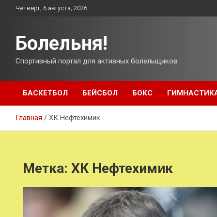
Перейти
Четверг, 6 августа, 2026
к
содержимому
Болельня!
Спортивный портал для активных болельщиков.
БАСКЕТБОЛ
БЕЙСБОЛ
БОКС
ГИМНАСТИК
Главная
ХК Нефтехимик
Метка:
ХК Нефтехимик