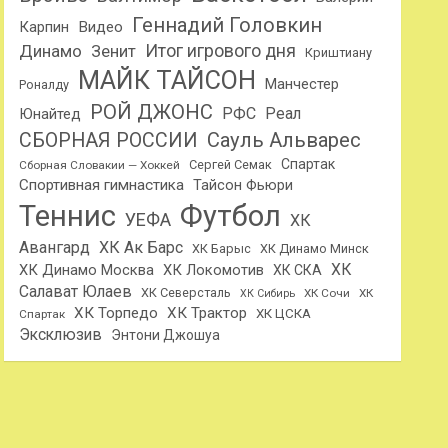
Геннадий Головкин
Карпин
Видео
Динамо
Итог игрового дня
Зенит
Криштиану
МАЙК ТАЙСОН
Манчестер
Роналду
РОЙ ДЖОНС
РФС
Реал
Юнайтед
Сауль Альварес
СБОРНАЯ РОССИИ
Спартак
Сергей Семак
Сборная Словакии — Хоккей
Спортивная гимнастика
Тайсон Фьюри
Теннис
Футбол
УЕФА
ХК
Авангард
ХК Ак Барс
ХК Барыс
ХК Динамо Минск
ХК
ХК Динамо Москва
ХК Локомотив
ХК СКА
Салават Юлаев
ХК Северсталь
ХК Сочи
ХК
ХК Сибирь
ХК Торпедо
ХК Трактор
ХК ЦСКА
Спартак
Эксклюзив
Энтони Джошуа