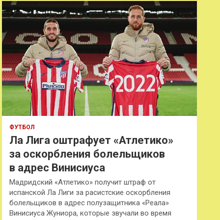
к
ФУТБОЛ
Ла Лига оштрафует «Атлетико»
за оскорбления болельщиков
в адрес Винисиуса
Мадридский «Атлетико» получит штраф от
испанской Ла Лиги за расистские оскорбления
болельщиков в адрес полузащитника «Реала»
Винисиуса Жуниора, которые звучали во время