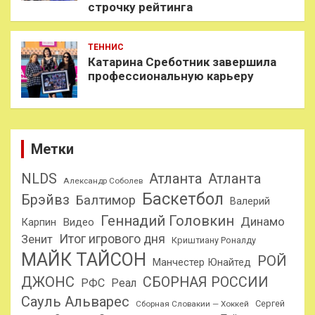
строчку рейтинга
ТЕННИС
Катарина Среботник завершила
профессиональную карьеру
Метки
NLDS
Атланта
Атланта
Александр Соболев
Баскетбол
Брэйвз
Балтимор
Валерий
Геннадий Головкин
Динамо
Карпин
Видео
Итог игрового дня
Зенит
Криштиану Роналду
МАЙК ТАЙСОН
РОЙ
Манчестер Юнайтед
ДЖОНС
СБОРНАЯ РОССИИ
РФС
Реал
Сауль Альварес
Сергей
Сборная Словакии — Хоккей