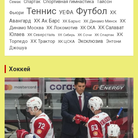
Спортивная гимнастика
Тайсон
Спартак
Семак
Теннис
Футбол
УЕФА
ХК
Фьюри
Авангард
ХК Ак Барс
ХК
ХК Барыс
ХК Динамо Минск
ХК Салават
Динамо Москва
ХК Локомотив
ХК СКА
Юлаев
ХК
ХК Северсталь
ХК Сочи
ХК Спартак
ХК Сибирь
Эксклюзив
Торпедо
ХК Трактор
Энтони
ХК ЦСКА
Джошуа
Хоккей