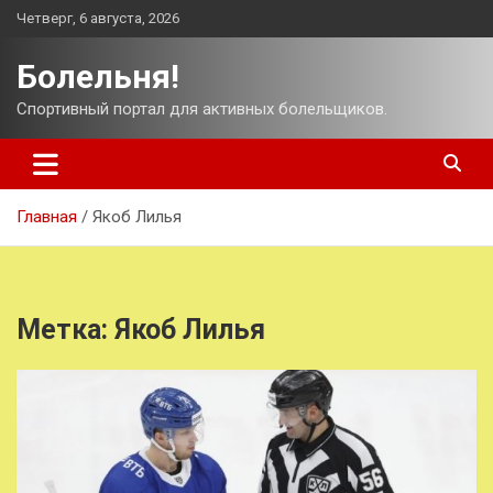
Перейти
Четверг, 6 августа, 2026
к
содержимому
Болельня!
Спортивный портал для активных болельщиков.
Главная
Якоб Лилья
Метка:
Якоб Лилья