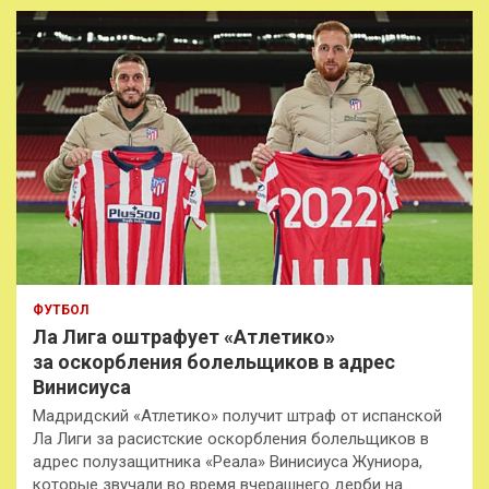
к
ФУТБОЛ
Ла Лига оштрафует «Атлетико»
за оскорбления болельщиков в адрес
Винисиуса
Мадридский «Атлетико» получит штраф от испанской
Ла Лиги за расистские оскорбления болельщиков в
адрес полузащитника «Реала» Винисиуса Жуниора,
которые звучали во время вчерашнего дерби на