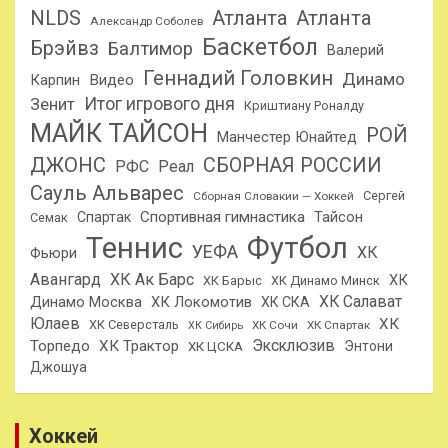
NLDS
Атланта
Атланта
Александр Соболев
Баскетбол
Брэйвз
Балтимор
Валерий
Геннадий Головкин
Динамо
Карпин
Видео
Итог игрового дня
Зенит
Криштиану Роналду
МАЙК ТАЙСОН
РОЙ
Манчестер Юнайтед
ДЖОНС
СБОРНАЯ РОССИИ
РФС
Реал
Сауль Альварес
Сергей
Сборная Словакии — Хоккей
Спортивная гимнастика
Тайсон
Спартак
Семак
Теннис
Футбол
УЕФА
ХК
Фьюри
Авангард
ХК Ак Барс
ХК
ХК Барыс
ХК Динамо Минск
ХК Салават
Динамо Москва
ХК Локомотив
ХК СКА
Юлаев
ХК
ХК Северсталь
ХК Сочи
ХК Спартак
ХК Сибирь
Эксклюзив
Торпедо
ХК Трактор
Энтони
ХК ЦСКА
Джошуа
Хоккей