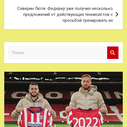
Северин Люти: Федерер уже получил несколько
предложений от действующих теннисистов с
просьбой тренировать их
П
о
и
с
к