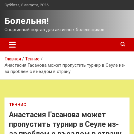
Перейти
Суббота, 8 августа, 2026
к
содержимому
Болельня!
Спортивный портал для активных болельщиков.
Главная
Теннис
Анастасия Гасанова может пропустить турнир в Сеуле из-
за проблем с въездом в страну
ТЕННИС
Анастасия Гасанова может
пропустить турнир в Сеуле из-
за проблем с въездом в страну