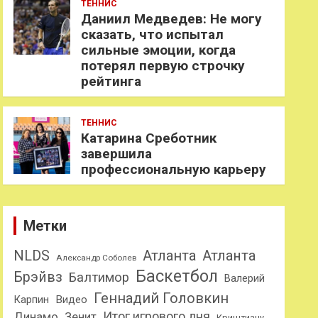
ТЕННИС
Даниил Медведев: Не могу
сказать, что испытал
сильные эмоции, когда
потерял первую строчку
рейтинга
ТЕННИС
Катарина Среботник
завершила
профессиональную карьеру
Метки
NLDS
Атланта
Атланта
Александр Соболев
Баскетбол
Брэйвз
Балтимор
Валерий
Геннадий Головкин
Карпин
Видео
Динамо
Итог игрового дня
Зенит
Криштиану