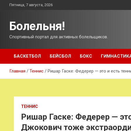
Перейти
Пятница, 7 августа, 2026
к
содержимому
Болельня!
Спортивный портал для активных болельщиков.
БАСКЕТБОЛ
БЕЙСБОЛ
БОКС
ГИМНАСТИК
Главная
Теннис
Ришар Гаске: Федерер — это и есть тен
ТЕННИС
Ришар Гаске: Федерер — это
Джокович тоже экстраордин