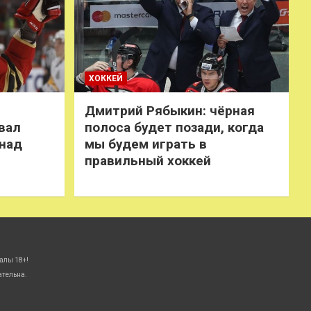
ХОККЕЙ
Дмитрий Рябыкин: чёрная
вал
полоса будет позади, когда
 над
мы будем играть в
правильный хоккей
алы 18+!
ательна.