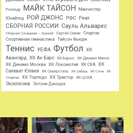
МАЙК ТАЙСОН
Манчестер
Роналду
РОЙ ДЖОНС
РФС
Реал
Юнайтед
Сауль Альварес
СБОРНАЯ РОССИИ
Спартак
Сергей Семак
Сборная Словакии — Хоккей
Спортивная гимнастика
Тайсон Фьюри
Теннис
Футбол
УЕФА
ХК
Авангард
ХК Ак Барс
ХК Барыс
ХК Динамо Минск
ХК
ХК Динамо Москва
ХК Локомотив
ХК СКА
Салават Юлаев
ХК Северсталь
ХК Сочи
ХК
ХК Сибирь
ХК Торпедо
ХК Трактор
ХК ЦСКА
Спартак
Эксклюзив
Энтони Джошуа