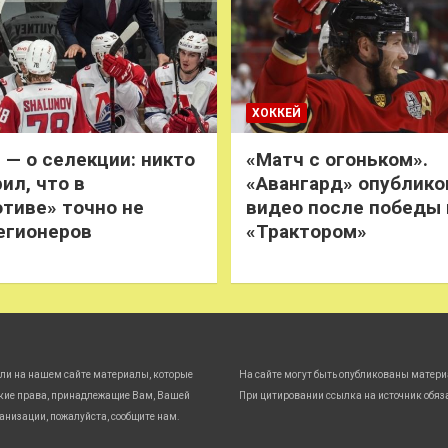
ХОККЕЙ
 — о селекции: никто
«Матч с огоньком».
ил, что в
«Авангард» опублико
тиве» точно не
видео после победы
егионеров
«Трактором»
ли на нашем сайте материалы, которые
На сайте могут быть опубликованы матери
кие права, принадлежащие Вам, Вашей
При цитировании ссылка на источник обяз
анизации, пожалуйста, сообщите нам.