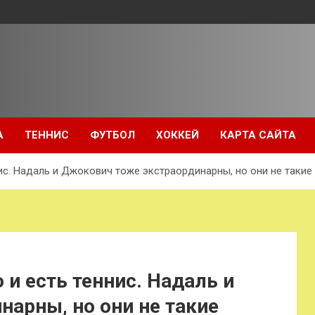
А
ТЕННИС
ФУТБОЛ
ХОККЕЙ
КАРТА САЙТА
нис. Надаль и Джокович тоже экстраординарны, но они не такие
 и есть теннис. Надаль и
арны, но они не такие