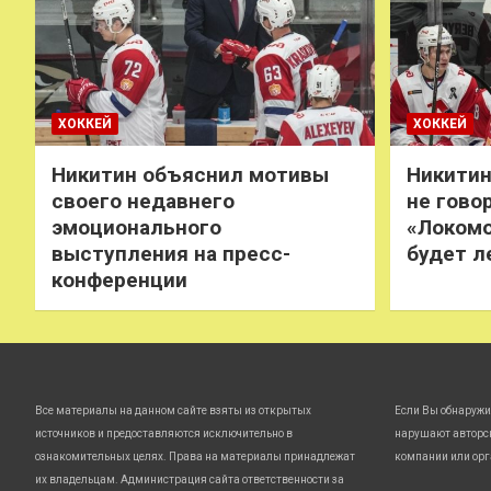
ХОККЕЙ
ХОККЕЙ
Никитин объяснил мотивы
Никитин
своего недавнего
не говор
эмоционального
«Локомо
выступления на пресс-
будет л
конференции
Все материалы на данном сайте взяты из открытых
Если Вы обнаружи
источников и предоставляются исключительно в
нарушают авторс
ознакомительных целях. Права на материалы принадлежат
компании или орг
их владельцам. Администрация сайта ответственности за