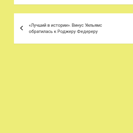
Навигация
«Лучший в истории». Винус Уильямс
по
обратилась к Роджеру Федереру
записям