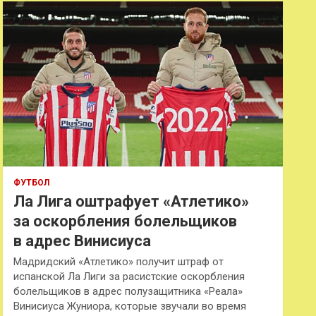
к
ФУТБОЛ
Ла Лига оштрафует «Атлетико»
за оскорбления болельщиков
в адрес Винисиуса
Мадридский «Атлетико» получит штраф от
испанской Ла Лиги за расистские оскорбления
болельщиков в адрес полузащитника «Реала»
Винисиуса Жуниора, которые звучали во время