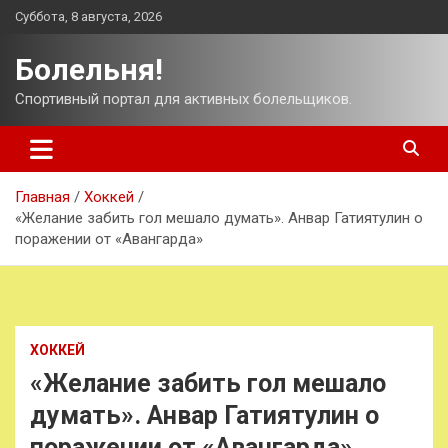
Перейти
Суббота, 8 августа, 2026
к
содержимому
Болельня!
Спортивный портал для активных болельщиков.
Главная
Хоккей
«Желание забить гол мешало думать». Анвар Гатиятулин о
поражении от «Авангарда»
ХОККЕЙ
«Желание забить гол мешало
думать». Анвар Гатиятулин о
поражении от «Авангарда»