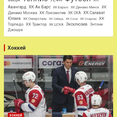
Фьюри
Авангард
ХК Ак Барс
ХК
ХК Барыс
ХК Динамо Минск
ХК Салават
Динамо Москва
ХК Локомотив
ХК СКА
Юлаев
ХК
ХК Северсталь
ХК Сочи
ХК Спартак
ХК Сибирь
Эксклюзив
Торпедо
ХК Трактор
Энтони
ХК ЦСКА
Джошуа
Хоккей
ХОККЕЙ