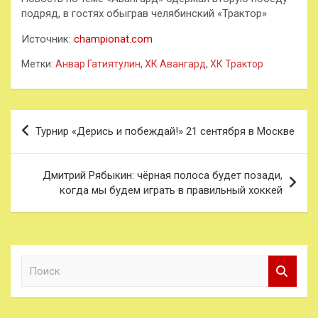
подряд, в гостях обыграв челябинский «Трактор»
Источник:
championat.com
Метки:
Анвар Гатиятулин
,
ХК Авангард
,
ХК Трактор
Навигация
Турнир «Дерись и побеждай!» 21 сентября в Москве
по
записям
Дмитрий Рябыкин: чёрная полоса будет позади,
когда мы будем играть в правильный хоккей
П
о
и
с