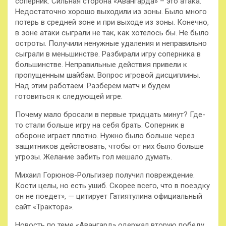
соперник. Сильная сторона «Авангарда» – это атака.
Недостаточно хорошо выходили из зоны. Было много
потерь в средней зоне и при выходе из зоны. Конечно,
в зоне атаки сыграли не так, как хотелось бы. Не было
остроты. Получили ненужные удаления и неправильно
сыграли в меньшинстве. Разбирали игру соперника в
большинстве. Неправильные действия привели к
пропущенным шайбам. Вопрос игровой дисциплины.
Над этим работаем. Разберём матч и будем
готовиться к следующей игре.
Почему мало бросали в первые тридцать минут? Где-
то стали больше игру на себя брать. Соперник в
обороне играет плотно. Нужно было больше через
защитников действовать, чтобы от них было больше
угрозы. Желание забить гол мешало думать.
Михаил Горюнов-Рольгизер получил повреждение.
Кости целы, но есть ушиб. Скорее всего, что в поездку
он не поедет», — цитирует Гатиятулина официальный
сайт «Трактора».
Новость по теме «Авангард» одержал вторую победу