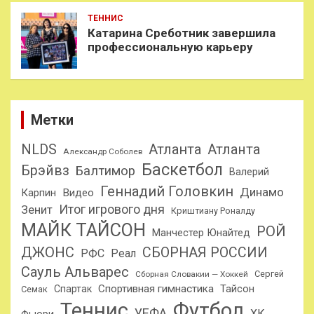
ТЕННИС
Катарина Среботник завершила
профессиональную карьеру
Метки
NLDS
Атланта
Атланта
Александр Соболев
Баскетбол
Брэйвз
Балтимор
Валерий
Геннадий Головкин
Динамо
Карпин
Видео
Итог игрового дня
Зенит
Криштиану Роналду
МАЙК ТАЙСОН
РОЙ
Манчестер Юнайтед
ДЖОНС
СБОРНАЯ РОССИИ
РФС
Реал
Сауль Альварес
Сергей
Сборная Словакии — Хоккей
Спортивная гимнастика
Тайсон
Спартак
Семак
Теннис
Футбол
УЕФА
ХК