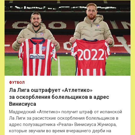
к
ФУТБОЛ
Ла Лига оштрафует «Атлетико»
за оскорбления болельщиков в адрес
Винисиуса
Мадридский «Атлетико» получит штраф от испанской
Ла Лиги за расистские оскорбления болельщиков в
адрес полузащитника «Реала» Винисиуса Жуниора,
которые звучали во время вчерашнего дерби на