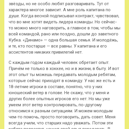
звёзды, но не особо любят разговаривать. Тут от
характера многое зависит. А мне роль капитана по
душе. Когда весной подписывал контракт, чувствовал,
что во мне хотят видеть лидера команды. Но сейчас-
то можно много наговорить, а главное в том, чтобы мы
всей командой, рано или поздно, дошли до заветного
Кубка. «Динамо» — одна большая семья. И молодёжь,
и те, кто постарше — все равны. У капитана и его
ассистентов никаких привилегий нет.
С каждым годом каждый человек обретает опыт.
Причём не только в хоккее, но и в жизни, в быту. И вот
этот опыт ты можешь передавать молодым ребятам,
которые сейчас приходят в команду. У нас же есть и
18-летние игроки в составе, понятно, что у них
юношеский ветер в голове. Не скажу, что у меня и
других более опытных игроков его нет. Но мы уже
умеем этот ветер контролировать, по-другому
относимся к разным ситуациям. И можем молодым
чем-то помочь, просто поговорить, дать совет. Меня
всегда учили, что старших надо уважать. Потом эти
ребята подрастут, начнут свой опыт передавать. В