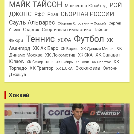
МАЙК ТАЙСОН
РОЙ
Манчестер Юнайтед
ДЖОНС
СБОРНАЯ РОССИИ
РФС
Реал
Сауль Альварес
Сергей
Сборная Словакии — Хоккей
Спортивная гимнастика
Тайсон
Спартак
Семак
Теннис
Футбол
УЕФА
ХК
Фьюри
Авангард
ХК Ак Барс
ХК
ХК Барыс
ХК Динамо Минск
ХК Салават
Динамо Москва
ХК Локомотив
ХК СКА
Юлаев
ХК
ХК Северсталь
ХК Сочи
ХК Спартак
ХК Сибирь
Эксклюзив
Торпедо
ХК Трактор
Энтони
ХК ЦСКА
Джошуа
Хоккей