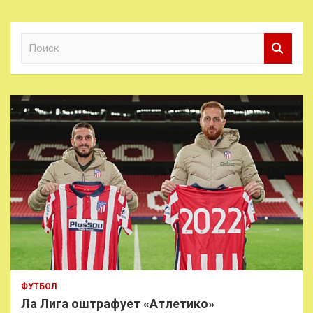
П
о
и
с
к
ФУТБОЛ
Ла Лига оштрафует «Атлетико»