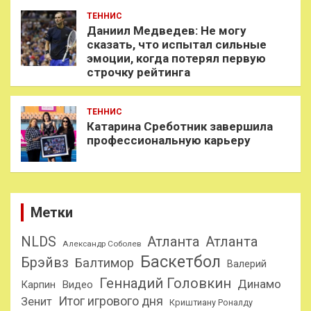
ТЕННИС
Даниил Медведев: Не могу
сказать, что испытал сильные
эмоции, когда потерял первую
строчку рейтинга
ТЕННИС
Катарина Среботник завершила
профессиональную карьеру
Метки
NLDS
Атланта
Атланта
Александр Соболев
Баскетбол
Брэйвз
Балтимор
Валерий
Геннадий Головкин
Динамо
Карпин
Видео
Итог игрового дня
Зенит
Криштиану Роналду