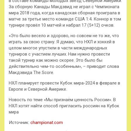
в составе команды молодых звёзд Северной Америки.
За сборную Канады Макдэвид не играл с Чемпионата
мира 2018 года, когда канадская сборная проиграла в
матче за третье место команде США 1:4. Коннор в том
турнире провёл 10 матчей и набрал 17 (5+12) очков.
«Это было весело и здорово, но совсем не то же, что
играть за свою страну. Я думаю, что НХЛ и хоккей в
целом многое упустили в части международных
турниров с участием лучших. Нам нужно провести
такой турнир как можно скорее. Это было бы
действительно чем-то особенным», – приводит слова
Макдэвида The Score.
НХЛ планирует провести Кубок мира-2024 в феврале в
Европе и Северной Америке.
Новость по теме «Мы признаём ценность России». В
НХЛ хотят найти способ пригласить россиян на Кубок
мира
Источник:
championat.com