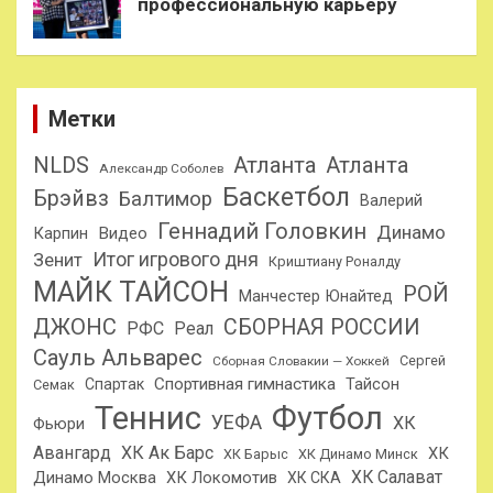
профессиональную карьеру
Метки
NLDS
Атланта
Атланта
Александр Соболев
Баскетбол
Брэйвз
Балтимор
Валерий
Геннадий Головкин
Динамо
Карпин
Видео
Итог игрового дня
Зенит
Криштиану Роналду
МАЙК ТАЙСОН
РОЙ
Манчестер Юнайтед
ДЖОНС
СБОРНАЯ РОССИИ
РФС
Реал
Сауль Альварес
Сергей
Сборная Словакии — Хоккей
Спортивная гимнастика
Тайсон
Спартак
Семак
Теннис
Футбол
УЕФА
ХК
Фьюри
Авангард
ХК Ак Барс
ХК
ХК Барыс
ХК Динамо Минск
ХК Салават
Динамо Москва
ХК Локомотив
ХК СКА