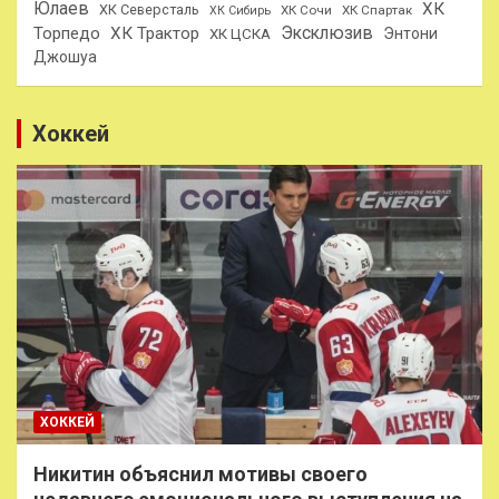
Юлаев
ХК
ХК Северсталь
ХК Сочи
ХК Спартак
ХК Сибирь
Эксклюзив
Торпедо
ХК Трактор
Энтони
ХК ЦСКА
Джошуа
Хоккей
ХОККЕЙ
Никитин объяснил мотивы своего