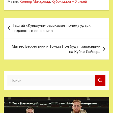
Метки:
Коннор Макдэвид
,
Кубок мира — Хоккей
Навигация
Тафгай «Куньлуня» рассказал, почему ударил
по
падающего соперника
записям
Маттео Берреттини и Томми Пол будут запасными
на Кубке Лэйвера
П
о
и
с
к