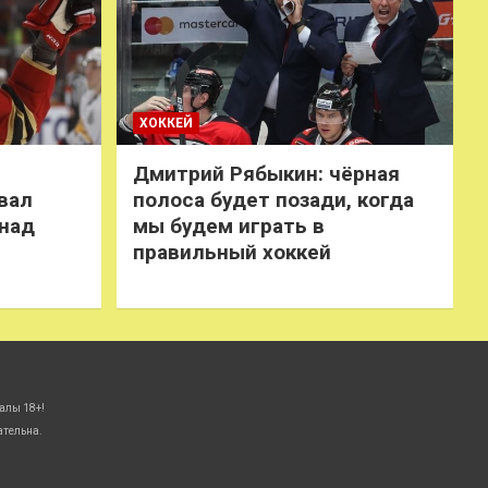
ХОККЕЙ
Дмитрий Рябыкин: чёрная
вал
полоса будет позади, когда
 над
мы будем играть в
правильный хоккей
алы 18+!
ательна.