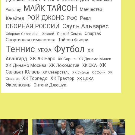
МАЙК ТАЙСОН
Манчестер
Роналду
РОЙ ДЖОНС
РФС
Реал
Юнайтед
Сауль Альварес
СБОРНАЯ РОССИИ
Спартак
Сергей Семак
Сборная Словакии — Хоккей
Спортивная гимнастика
Тайсон Фьюри
Теннис
Футбол
УЕФА
ХК
Авангард
ХК Ак Барс
ХК Барыс
ХК Динамо Минск
ХК
ХК Динамо Москва
ХК Локомотив
ХК СКА
Салават Юлаев
ХК Северсталь
ХК Сочи
ХК
ХК Сибирь
ХК Торпедо
ХК Трактор
ХК ЦСКА
Спартак
Эксклюзив
Энтони Джошуа