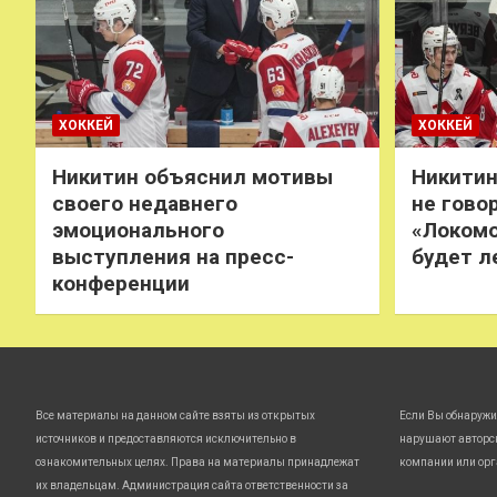
ХОККЕЙ
ХОККЕЙ
Никитин объяснил мотивы
Никитин
своего недавнего
не говор
эмоционального
«Локомо
выступления на пресс-
будет л
конференции
Все материалы на данном сайте взяты из открытых
Если Вы обнаружи
источников и предоставляются исключительно в
нарушают авторс
ознакомительных целях. Права на материалы принадлежат
компании или орг
их владельцам. Администрация сайта ответственности за