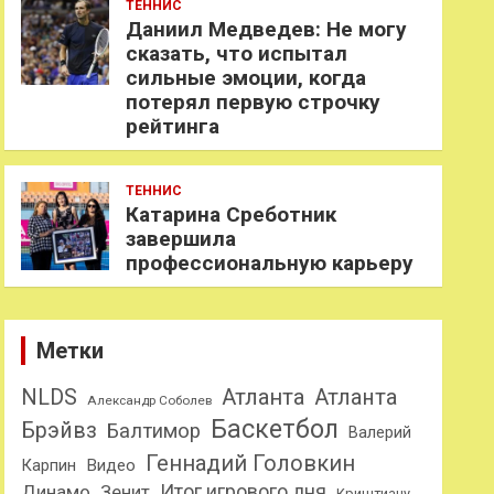
ТЕННИС
Даниил Медведев: Не могу
сказать, что испытал
сильные эмоции, когда
потерял первую строчку
рейтинга
ТЕННИС
Катарина Среботник
завершила
профессиональную карьеру
Метки
NLDS
Атланта
Атланта
Александр Соболев
Баскетбол
Брэйвз
Балтимор
Валерий
Геннадий Головкин
Карпин
Видео
Динамо
Итог игрового дня
Зенит
Криштиану