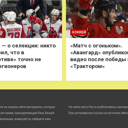
ХОККЕЙ
 — о селекции: никто
«Матч с огоньком».
ил, что в
«Авангард» опублико
тиве» точно не
видео после победы
егионеров
«Трактором»
ли на нашем сайте материалы, которые
На сайте могут быть опубликованы матери
кие права, принадлежащие Вам, Вашей
При цитировании ссылка на источник обяз
анизации, пожалуйста, сообщите нам.