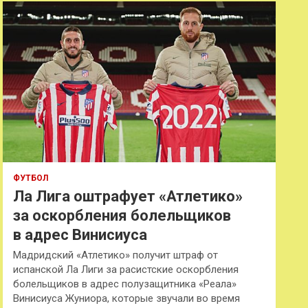
к
ФУТБОЛ
Ла Лига оштрафует «Атлетико»
за оскорбления болельщиков
в адрес Винисиуса
Мадридский «Атлетико» получит штраф от
испанской Ла Лиги за расистские оскорбления
болельщиков в адрес полузащитника «Реала»
Винисиуса Жуниора, которые звучали во время