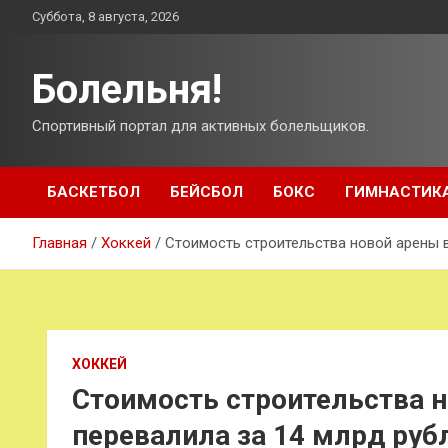
Перейти
Суббота, 8 августа, 2026
к
содержимому
Болельня!
Спортивный портал для активных болельщиков.
БАСКЕТБОЛ
БЕЙСБОЛ
БОКС
ГИМНАСТИК
Главная
Хоккей
Стоимость строительства новой арены 
ХОККЕЙ
Стоимость строительства 
перевалила за 14 млрд руб