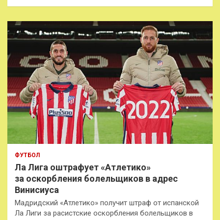
и
с
к
ФУТБОЛ
Ла Лига оштрафует «Атлетико»
за оскорбления болельщиков в адрес
Винисиуса
Мадридский «Атлетико» получит штраф от испанской
Ла Лиги за расистские оскорбления болельщиков в