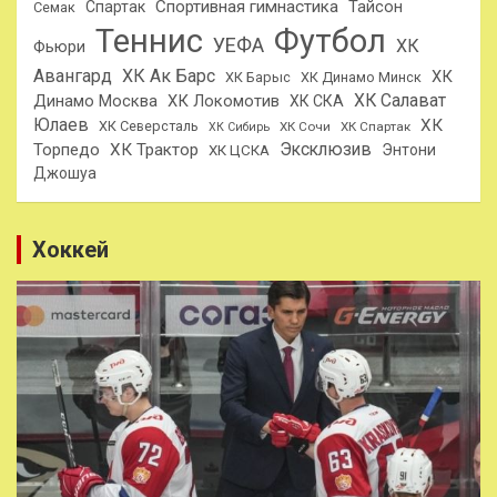
Спортивная гимнастика
Тайсон
Спартак
Семак
Теннис
Футбол
УЕФА
ХК
Фьюри
Авангард
ХК Ак Барс
ХК
ХК Барыс
ХК Динамо Минск
ХК Салават
Динамо Москва
ХК Локомотив
ХК СКА
Юлаев
ХК
ХК Северсталь
ХК Сочи
ХК Спартак
ХК Сибирь
Эксклюзив
Торпедо
ХК Трактор
Энтони
ХК ЦСКА
Джошуа
Хоккей