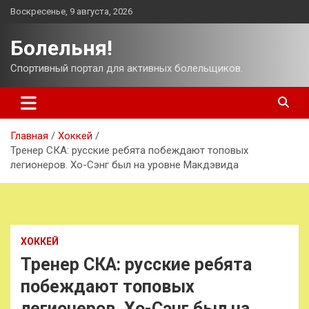
Перейти
Воскресенье, 9 августа, 2026
к
содержимому
Болельня!
Спортивный портал для активных болельщиков.
Главная
Хоккей
Тренер СКА: русские ребята побеждают топовых
легионеров. Хо-Сэнг был на уровне Макдэвида
ХОККЕЙ
Тренер СКА: русские ребята
побеждают топовых
легионеров. Хо-Сэнг был на