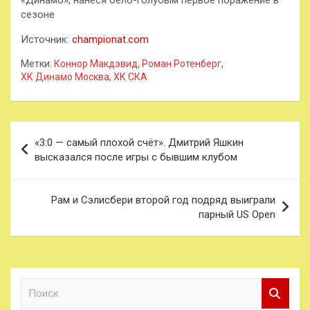
сезоне
Источник:
championat.com
Метки:
Коннор Макдэвид
,
Роман Ротенберг
,
ХК Динамо Москва
,
ХК СКА
Навигация
«3:0 — самый плохой счёт». Дмитрий Яшкин
по
высказался после игры с бывшим клубом
записям
Рам и Сэлисбери второй год подряд выиграли
парный US Open
П
о