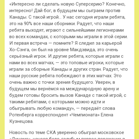
«Интересно ли сделать новую Суперсерию? Конечно,
интересно! Дай бог, в будущем мы сыграем против
Канады. С такой игрой… У нас сегодня играли ребята,
это на 90% все наши сборники. Радует, что наши
ребята выходят, играют с сильнейшими легионерами
во всех командах, с которыми мы играли в этой серии.
И первая встреча — помните? Я следил за карьерой
Хо-Сэнга, он был на уровне Макдэвида, это очень
серьёзный игрок. И другие ребята, которые играли с
нами во всех матчах, — это топовые игроки, которые
играли за сборные Канады и других стран. Радует, что
наши русские ребята побеждают в этих матчах. Это
очень важно с точки зрения будущего. Уверен, в
будущем мы вернёмся на международную арену и
будем готовы бросить вызов Канаде с такой игрой, с
такими ребятами, с которыми можно идти и
обыгрывать любую команду», — передаёт слова
Ротенберга корреспондент «Чемпионата» Елена
Кузнецова.
Новость по теме СКА уверенно обыграл московское
«Динамо», нанеся бело-голубым первое поражение в