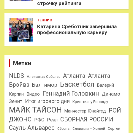
строчку рейтинга
ТЕННИС
Катарина Среботник завершила
профессиональную карьеру
Метки
NLDS
Атланта
Атланта
Александр Соболев
Баскетбол
Брэйвз
Балтимор
Валерий
Геннадий Головкин
Динамо
Карпин
Видео
Итог игрового дня
Зенит
Криштиану Роналду
МАЙК ТАЙСОН
РОЙ
Манчестер Юнайтед
ДЖОНС
СБОРНАЯ РОССИИ
РФС
Реал
Сауль Альварес
Сергей
Сборная Словакии — Хоккей