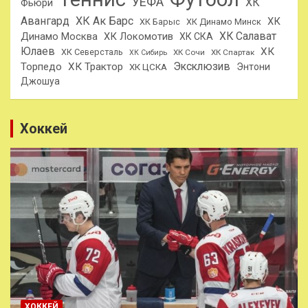
УЕФА
ХК
Фьюри
Авангард
ХК Ак Барс
ХК
ХК Барыс
ХК Динамо Минск
ХК Салават
Динамо Москва
ХК Локомотив
ХК СКА
Юлаев
ХК
ХК Северсталь
ХК Сочи
ХК Спартак
ХК Сибирь
Эксклюзив
Торпедо
ХК Трактор
Энтони
ХК ЦСКА
Джошуа
Хоккей
ХОККЕЙ