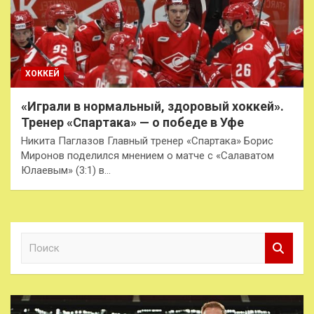
ХОККЕЙ
«Играли в нормальный, здоровый хоккей».
Тренер «Спартака» — о победе в Уфе
Никита Паглазов Главный тренер «Спартака» Борис
Миронов поделился мнением о матче с «Салаватом
Юлаевым» (3:1) в…
П
о
и
с
к