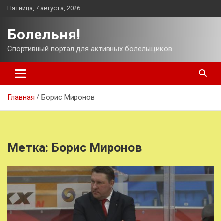
Перейти
Пятница, 7 августа, 2026
к
содержимому
Болельня!
Спортивный портал для активных болельщиков.
Главная
Борис Миронов
Метка:
Борис Миронов