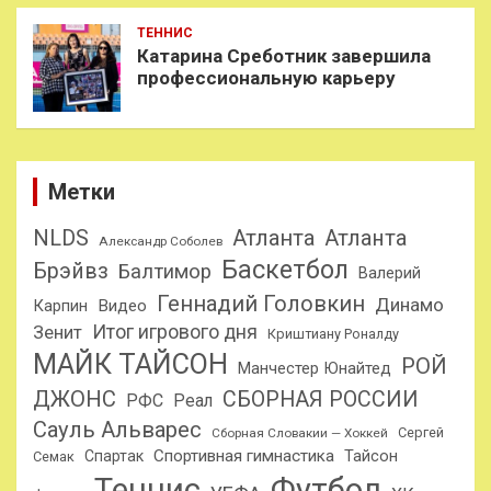
ТЕННИС
Катарина Среботник завершила
профессиональную карьеру
Метки
NLDS
Атланта
Атланта
Александр Соболев
Баскетбол
Брэйвз
Балтимор
Валерий
Геннадий Головкин
Динамо
Карпин
Видео
Итог игрового дня
Зенит
Криштиану Роналду
МАЙК ТАЙСОН
РОЙ
Манчестер Юнайтед
ДЖОНС
СБОРНАЯ РОССИИ
РФС
Реал
Сауль Альварес
Сергей
Сборная Словакии — Хоккей
Спортивная гимнастика
Тайсон
Спартак
Семак
Теннис
Футбол