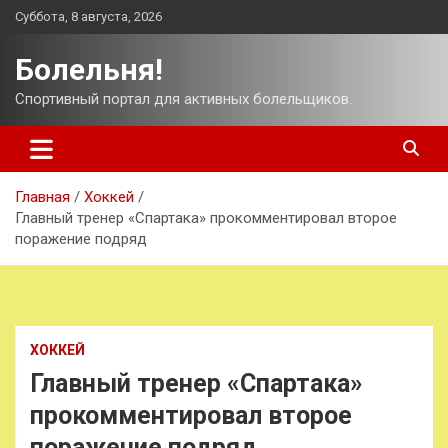
Перейти
Суббота, 8 августа, 2026
к
содержимому
Болельня!
Спортивный портал для активных болельщиков.
Главная
Хоккей
Главный тренер «Спартака» прокомментировал второе
поражение подряд
ХОККЕЙ
Главный тренер «Спартака»
прокомментировал второе
поражение подряд