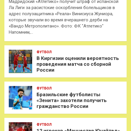
Мадридский «Атлетико» получит штраф от испанской
Ла Лиги за расистские оскорбления болельщиков в
адрес полузащитника «Реала» Винисиуса Жуниора,
которые звучали во время вчерашнего дерби на
«Вандо Метрополитано». Фото: ФК "Атлетико"
Напомним,…
ФУТБОЛ
В Киргизии оценили вероятность
проведения матча со сборной
России
ФУТБОЛ
Бразильские футболисты
«Зенита» захотели получить
гражданство России
ФУТБОЛ
12 игроков «Манчестер Юнайтед»