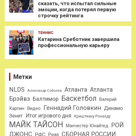
сказать, что испытал сильные
эмоции, когда потерял первую
строчку рейтинга
ТЕННИС
Катарина Среботник завершила
профессиональную карьеру
Метки
NLDS
Атланта
Атланта
Александр Соболев
Баскетбол
Брэйвз
Балтимор
Валерий
Геннадий Головкин
Динамо
Карпин
Видео
Итог игрового дня
Зенит
Криштиану Роналду
МАЙК ТАЙСОН
РОЙ
Манчестер Юнайтед
ДЖОНС
СБОРНАЯ РОССИИ
РФС
Реал