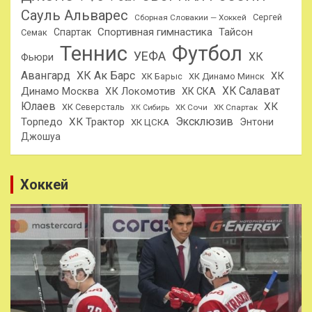
Сауль Альварес
Сергей
Сборная Словакии — Хоккей
Спортивная гимнастика
Тайсон
Спартак
Семак
Теннис
Футбол
УЕФА
ХК
Фьюри
Авангард
ХК Ак Барс
ХК
ХК Барыс
ХК Динамо Минск
ХК Салават
Динамо Москва
ХК Локомотив
ХК СКА
Юлаев
ХК
ХК Северсталь
ХК Сочи
ХК Спартак
ХК Сибирь
Эксклюзив
Торпедо
ХК Трактор
Энтони
ХК ЦСКА
Джошуа
Хоккей