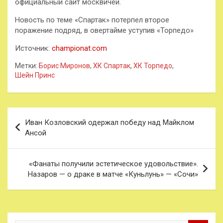
официальный сайт москвичей.
Новость по теме «Спартак» потерпел второе
поражение подряд, в овертайме уступив «Торпедо»
Источник:
championat.com
Метки:
Борис Миронов
,
ХК Спартак
,
ХК Торпедо
,
Шейн Принс
Навигация
Иван Козловский одержал победу над Майклом
по
Ансой
записям
«Фанаты получили эстетическое удовольствие».
Назаров — о драке в матче «Куньлунь» — «Сочи»