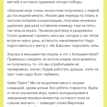
матчей, в которых одержала четыре победы.
«Хорошая игра, очень скоростная получилась с первой
до последней минуты. Играли два периода по плану, в
третьем потеряли концентрацию, получили ненужные
удаления, два раза оставляли команду «три на пять»,
так нельзя играть. Провели разговор в раздевалке.
Сезон длинный, горевать некогда, сегодня у нас пятая
встреча через день, усталость накапливается. Надо
подготовиться к матчу с «Ак Барсом», подкопить силы.
Хорошо в меньшинстве играли, а что с большинством?
Правильно говорите, не использовали свои моменты,
не получилось то, что мы отрабатывали на
тренировках, значит, будем работать дальше, «пять на
три» тоже надо было забивать.
Шейн Принс? Мы не выделяем никого, играем
командой, одним целым. Все ребята стараются. Ждём
от всех улучшения игры, нужно холоднокровие в
завершении игровых моментов, которого пока не
совсем хватает», — приводит слова Миронова