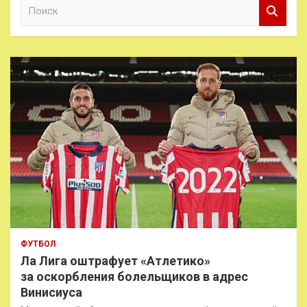
П
о
и
с
к
ФУТБОЛ
Ла Лига оштрафует «Атлетико»
за оскорбления болельщиков в адрес
Винисиуса