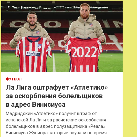
к
ФУТБОЛ
Ла Лига оштрафует «Атлетико»
за оскорбления болельщиков
в адрес Винисиуса
Мадридский «Атлетико» получит штраф от
испанской Ла Лиги за расистские оскорбления
болельщиков в адрес полузащитника «Реала»
Винисиуса Жуниора, которые звучали во время