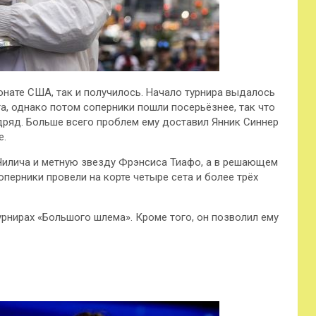
нате США, так и получилось. Начало турнира выдалось
а, однако потом соперники пошли посерьёзнее, так что
дряд. Больше всего проблем ему доставил Янник Синнер
е.
Чилича и метную звезду Фрэнсиса Тиафо, а в решающем
оперники провели на корте четыре сета и более трёх
урнирах «Большого шлема». Кроме того, он позволил ему