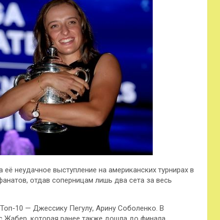
а её неудачное выступление на американских турнирах в
анатов, отдав соперницам лишь два сета за весь
 Топ-10 — Джессику Пегулу, Арину Соболенко. В
с Жабер, которая ранее также дошла до финала