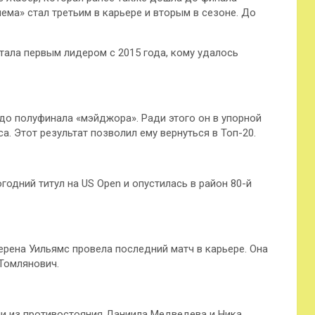
ема» стал третьим в карьере и вторым в сезоне. До
стала первым лидером с 2015 года, кому удалось
до полуфинала «мэйджора». Ради этого он в упорной
. Этот результат позволил ему вернуться в Топ-20.
одний титул на US Open и опустилась в район 80-й
рена Уильямс провела последний матч в карьере. Она
 Томлянович.
 из противостояния Даниила Медведева и Ника