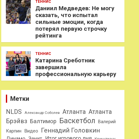
ТЕННИС
Даниил Медведев: Не могу
сказать, что испытал
сильные эмоции, когда
потерял первую строчку
рейтинга
ТЕННИС
Катарина Среботник
завершила
профессиональную карьеру
Метки
NLDS
Атланта
Атланта
Александр Соболев
Баскетбол
Брэйвз
Балтимор
Валерий
Геннадий Головкин
Карпин
Видео
Динамо
Итог игрового дня
Зенит
Криштиану