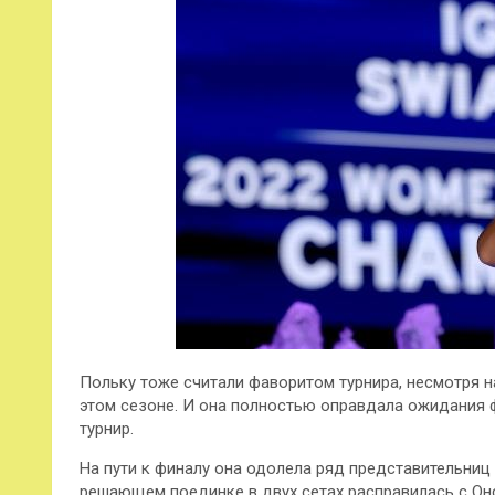
Польку тоже считали фаворитом турнира, несмотря н
этом сезоне. И она полностью оправдала ожидания ф
турнир.
На пути к финалу она одолела ряд представительниц
решающем поединке в двух сетах расправилась с Он