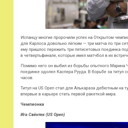
Испанцу многие пророчили успех на Открытом чемпио
для Карлоса довольно лёгким — три матча по три сет
ему пришлос пережить три пятисетовых поединка по
в четвертьфинале, которые имел матчбол в их встреч
Помимо него он выбил из борьбы опытного Марина 
поединке одолел Каспера Рууда. В борьбе за титул с
часов.
Титул на US Open стал для Алькараза дебютным на т
впервые в карьере стать первой ракеткой мира.
Чемпионка
Ига Свёнтек (US Open)