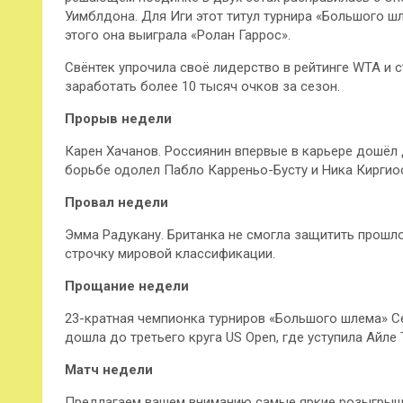
Уимблдона. Для Иги этот титул турнира «Большого шл
этого она выиграла «Ролан Гаррос».
Свёнтек упрочила своё лидерство в рейтинге WTA и 
заработать более 10 тысяч очков за сезон.
Прорыв недели
Карен Хачанов. Россиянин впервые в карьере дошёл 
борьбе одолел Пабло Карреньо-Бусту и Ника Киргиоса
Провал недели
Эмма Радукану. Британка не смогла защитить прошлог
строчку мировой классификации.
Прощание недели
23-кратная чемпионка турниров «Большого шлема» Се
дошла до третьего круга US Open, где уступила Айле
Матч недели
Предлагаем вашем вниманию самые яркие розыгрыши