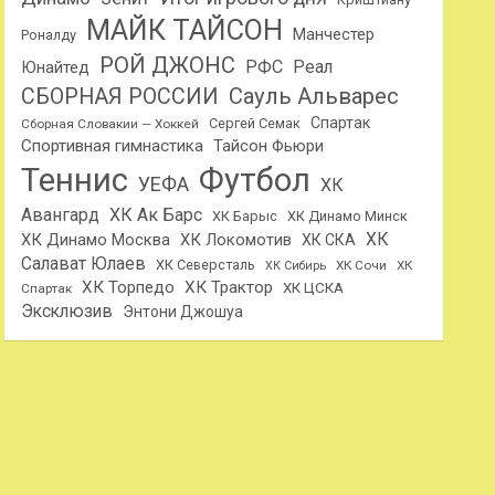
МАЙК ТАЙСОН
Манчестер
Роналду
РОЙ ДЖОНС
РФС
Реал
Юнайтед
Сауль Альварес
СБОРНАЯ РОССИИ
Спартак
Сергей Семак
Сборная Словакии — Хоккей
Спортивная гимнастика
Тайсон Фьюри
Теннис
Футбол
УЕФА
ХК
Авангард
ХК Ак Барс
ХК Барыс
ХК Динамо Минск
ХК
ХК Динамо Москва
ХК Локомотив
ХК СКА
Салават Юлаев
ХК Северсталь
ХК Сочи
ХК
ХК Сибирь
ХК Торпедо
ХК Трактор
ХК ЦСКА
Спартак
Эксклюзив
Энтони Джошуа