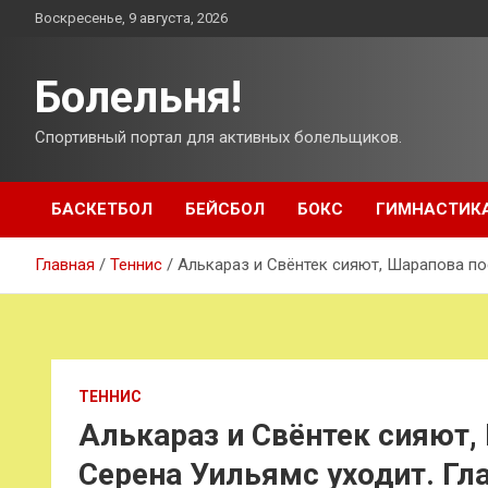
Перейти
Воскресенье, 9 августа, 2026
к
содержимому
Болельня!
Спортивный портал для активных болельщиков.
БАСКЕТБОЛ
БЕЙСБОЛ
БОКС
ГИМНАСТИК
Главная
Теннис
Алькараз и Свёнтек сияют, Шарапова по
ТЕННИС
Алькараз и Свёнтек сияют,
Серена Уильямс уходит. Г