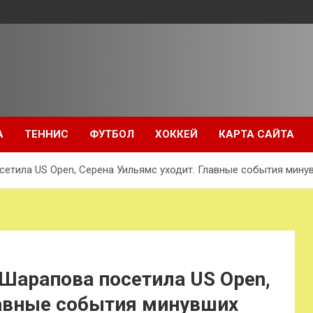
А
ТЕННИС
ФУТБОЛ
ХОККЕЙ
КАРТА САЙТА
сетила US Open, Серена Уильямс уходит. Главные события мину
 Шарапова посетила US Open,
лавные события минувших