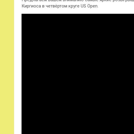
Киргиоса в четвёртом круге US Open.